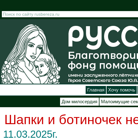
Перейти к основному содержанию
Главная
Хочу помочь
Дом милосердия
Малоимущие се
Шапки и ботиночек н
11.03.2025г.