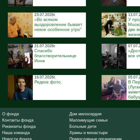
23.07.2026г.
13.07.
«Во всяком
У про
выздоровлении бывает
Моско
некое особенное утро"
две 
жизн
21.07.2026г.
07.07.
Спасибо
«Дост
благотворительнице
все э
Инне
16.07.2026г.
05.07.
Редкое фото.
В Пе
(Луга
живе
бабуш
О фонде
Дом милосердия
Контакты фонда
Малоимущие семьи
Реквизиты фонда
Больные дети
Наша команда
Храмы и монастыри
Новости фонда
Православные организации