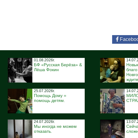
Facebo
01.08.2026г.
14.07.
БФ «Русская Берёза» &
Новы
Лёша Фокин
благ
Новго
ждите
25.07.2026г.
14.07.
Помощь Дому =
МИЛ
помощь детям.
СТР
24.07.2026г.
13.07.
Мы иногда не можем
Сейча
отказать.
сложн