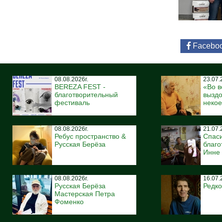
Facebo
08.08.2026г.
23.07.
BEREZA FEST -
«Во в
благотворительный
вызд
фестиваль
некое
08.08.2026г.
21.07.
Ребус пространство &
Спас
Русская Берёза
благо
Инне
08.08.2026г.
16.07.
Русская Берёза
Редко
Мастерская Петра
Фоменко