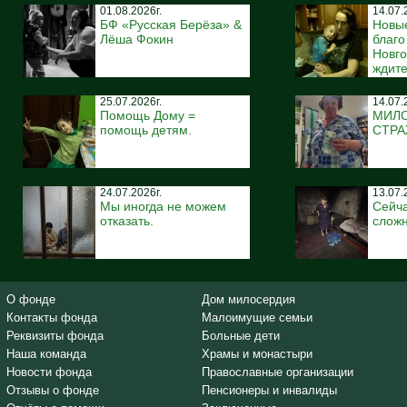
01.08.2026г.
14.07.
БФ «Русская Берёза» &
Новы
Лёша Фокин
благ
Новго
ждите
25.07.2026г.
14.07.
Помощь Дому =
МИЛ
помощь детям.
СТР
24.07.2026г.
13.07.
Мы иногда не можем
Сейча
отказать.
сложн
О фонде
Дом милосердия
Контакты фонда
Малоимущие семьи
Реквизиты фонда
Больные дети
Наша команда
Храмы и монастыри
Новости фонда
Православные организации
Отзывы о фонде
Пенсионеры и инвалиды