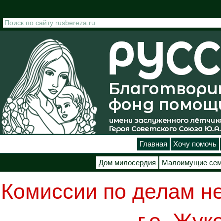
Перейти к основному содержанию
Главная
Хочу помочь
Дом милосердия
Малоимущие се
Комиссии по делам н