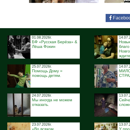
Facebo
01.08.2026г.
14.07.
БФ «Русская Берёза» &
Новы
Лёша Фокин
благ
Новго
ждите
25.07.2026г.
14.07.
Помощь Дому =
МИЛ
помощь детям.
СТР
24.07.2026г.
13.07.
Мы иногда не можем
Сейча
отказать.
сложн
23.07.2026г.
13.07.
«Во всяком
У про