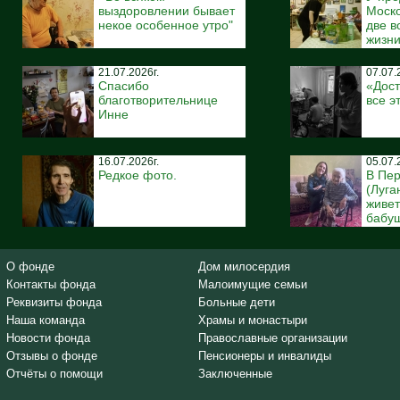
выздоровлении бывает
Моско
некое особенное утро"
две 
жизн
21.07.2026г.
07.07.
Спасибо
«Дост
благотворительнице
все э
Инне
16.07.2026г.
05.07.
Редкое фото.
В Пе
(Луга
живе
бабуш
О фонде
Дом милосердия
Контакты фонда
Малоимущие семьи
Реквизиты фонда
Больные дети
Наша команда
Храмы и монастыри
Новости фонда
Православные организации
Отзывы о фонде
Пенсионеры и инвалиды
Отчёты о помощи
Заключенные