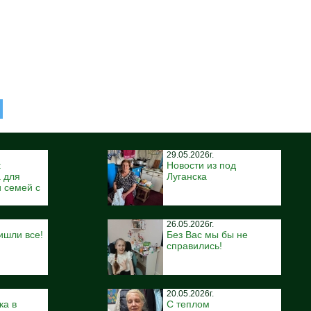
29.05.2026г.
:
Новости из под
 для
Луганска
 семей с
26.05.2026г.
ишли все!
Без Вас мы бы не
справились!
20.05.2026г.
ка в
С теплом