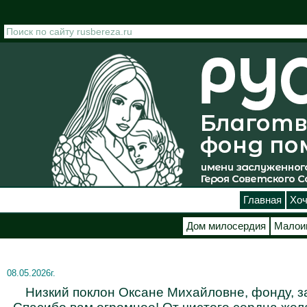
Перейти к основному содержанию
Главная
Хоч
Дом милосердия
Малои
08.05.2026г.
Низкий поклон Оксане Михайловне, фонду, за