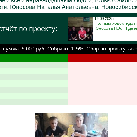
аем всем неравнодушным людям, только самого л
дети. Юносова Наталья Анатольевна, Новосибирска
19.09.2025г.
Полным ходом идет п
тчёт по проекту:
Юносова Н.А., 4 дет
я сумма:
5 000 руб.
Собрано: 115%. Сбор по проекту зак