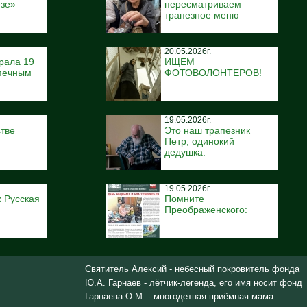
ёзе»
пересматриваем
трапезное меню
20.05.2026г.
рала 19
ИЩЕМ
печным
ФОТОВОЛОНТЕРОВ!
19.05.2026г.
тве
Это наш трапезник
Петр, одинокий
дедушка.
19.05.2026г.
 Русская
Помните
Преображенского:
Святитель Алексий - небесный покровитель фонда
Ю.А. Гарнаев - лётчик-легенда, его имя носит фонд
Гарнаева О.М. - многодетная приёмная мама