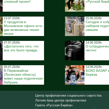
сложный проект!
«Русской Бер
13.07.2026г.
25.06.2026г.
У продуктов в
Сегодня я соб
Московском офисе есть
наборов подо
две возможные линии
семьям
жизни
07.07.2026г.
14.06.2026г.
«Достаточно того, что
О сотрудничес
все это было правда,
честно
05.07.2026г.
14.06.2026г.
В Первомайске
БОХО БАЗАР x
(Луганская область)
Берёза
живет наша подопечная
бабушка.
Центр профилактики социального сиротства
Летняя база центра профилактики
Газета «Русская Берёза»