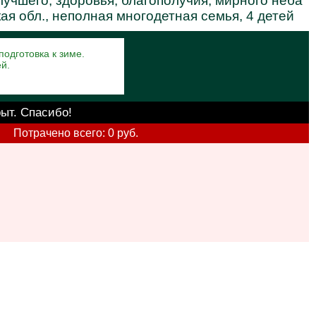
учшего, здоровья, благополучия, мирного неба
я обл., неполная многодетная семья, 4 детей
одготовка к зиме.
ей.
рыт. Спасибо!
Потрачено всего: 0 руб.