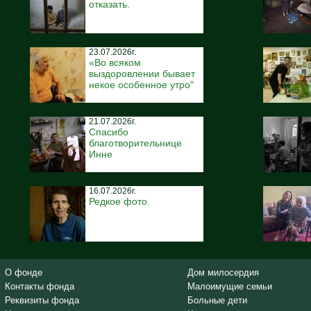
отказать.
23.07.2026г.
«Во всяком
выздоровлении бывает
некое особенное утро"
21.07.2026г.
Спасибо
благотворительнице
Инне
16.07.2026г.
Редкое фото.
О фонде
Дом милосердия
Контакты фонда
Малоимущие семьи
Реквизиты фонда
Больные дети