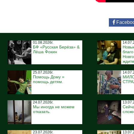
Facebo
01.08.2026г.
14.07.
БФ «Русская Берёза» &
Новы
Лёша Фокин
благ
Новго
ждите
25.07.2026г.
14.07.
Помощь Дому =
МИЛ
помощь детям.
СТР
24.07.2026г.
13.07.
Мы иногда не можем
Сейча
отказать.
сложн
23.07.2026г.
13.07.