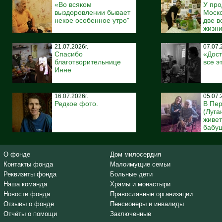
«Во всяком
У про
выздоровлении бывает
Моско
некое особенное утро"
две 
жизн
21.07.2026г.
07.07.
Спасибо
«Дост
благотворительнице
все э
Инне
16.07.2026г.
05.07.
Редкое фото.
В Пе
(Луга
живе
бабуш
О фонде
Дом милосердия
Контакты фонда
Малоимущие семьи
Реквизиты фонда
Больные дети
Наша команда
Храмы и монастыри
Новости фонда
Православные организации
Отзывы о фонде
Пенсионеры и инвалиды
Отчёты о помощи
Заключенные