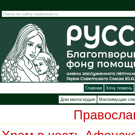
Перейти к основному содержанию
Главная
Хочу помочь
Дом милосердия
Малоимущие се
Правосла