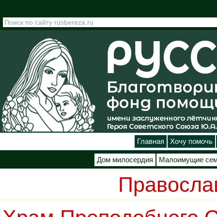
Перейти к основному содержанию
Главная
Хочу помочь
Дом милосердия
Малоимущие се
Правосла