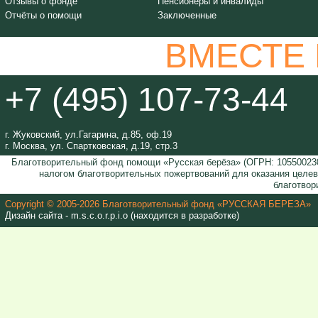
Отзывы о фонде
Пенсионеры и инвалиды
Отчёты о помощи
Заключенные
ВМЕСТЕ
+7 (495) 107-73-44
г. Жуковский, ул.Гагарина, д.85, оф.19
г. Москва, ул. Спартковская, д.19, стр.3
Благотворительный фонд помощи «Русская берёза» (ОГРН: 105500230
налогом благотворительных пожертвований для оказания целе
благотвор
Copyright © 2005-2026 Благотворительный фонд «РУССКАЯ БЕРЕЗА»
Дизайн сайта - m.s.c.o.r.p.i.o (находится в разработке)