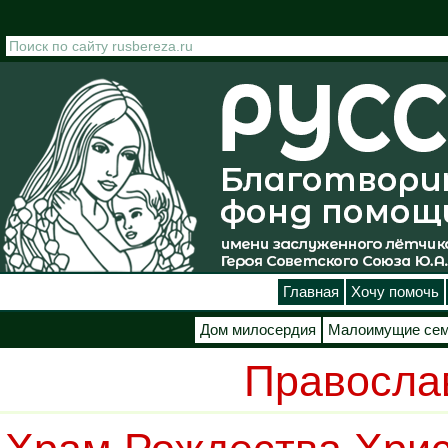
Перейти к основному содержанию
Главная
Хочу помочь
Дом милосердия
Малоимущие се
Правосла