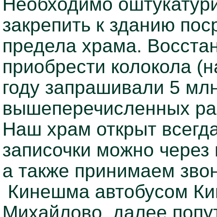
Необходимо оштукатури
закрепить к зданию пос
предела храма. Восста
приобрести колокола (н
году запрашивали 5 млн
вышеперечисленных раб
Наш храм открыт всегда
записочки можно через
а также принимаем зво
Кинешма автобусом Кин
Михайлово, далее попут