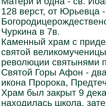
Матери и одна - св. Ио
128 верст, от Юрьевца 
Богородицерождественск
Чуркина в 7в.
Каменный храм с приде
святой великомученицы 
революции святынями п
Святой Горы Афон - дв
икона Пророка, Предтеч
Храм был закрыт 9 дека
находилась школа, зате