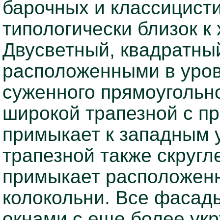
барочных и классицист
типологически близок к
Двусветный, квадратны
расположенными в уров
суженного прямоугольно
широкой трапезной с п
примыкает к западным 
трапезной также скругл
примыкает расположенн
колокольни. Все фаса
окнами с еще более у