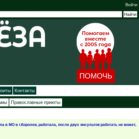
Войти
ПОМОЧЬ
изиты
Контакты
амы
Православные приюты
ла в МО в г.Королев, работала, после двух инсультов работать не может,