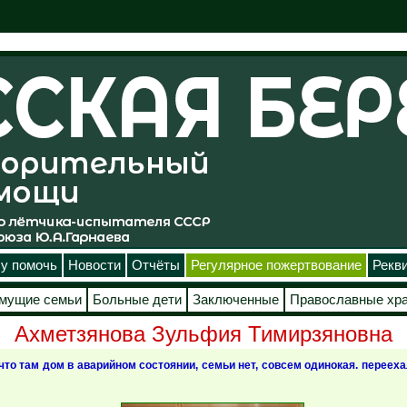
у помочь
Новости
Отчёты
Регулярное пожертвование
Рекв
мущие семьи
Больные дети
Заключенные
Православные хр
Ахметзянова Зульфия Тимирзяновна
 что там дом в аварийном состоянии, семьи нет, совсем одинокая. перееха