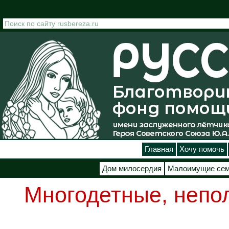
Перейти к основному содержанию
Главная
Хочу помочь
Дом милосердия
Малоимущие се
Многодетные, непо