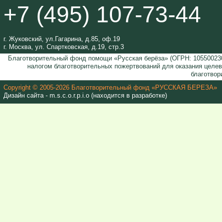
+7 (495) 107-73-44
г. Жуковский, ул.Гагарина, д.85, оф.19
г. Москва, ул. Спартковская, д.19, стр.3
Благотворительный фонд помощи «Русская берёза» (ОГРН: 105500230
налогом благотворительных пожертвований для оказания целе
благотвор
Copyright © 2005-2026 Благотворительный фонд «РУССКАЯ БЕРЕЗА»
Дизайн сайта - m.s.c.o.r.p.i.o (находится в разработке)