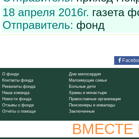
18 апреля 2016г.
газета фо
Отправитель:
фонд
Facebo
О фонде
Дом милосердия
Контакты фонда
Малоимущие семьи
Реквизиты фонда
Больные дети
Наша команда
Храмы и монастыри
Новости фонда
Православные организации
Отзывы о фонде
Пенсионеры и инвалиды
Отчёты о помощи
Заключенные
ВМЕСТЕ