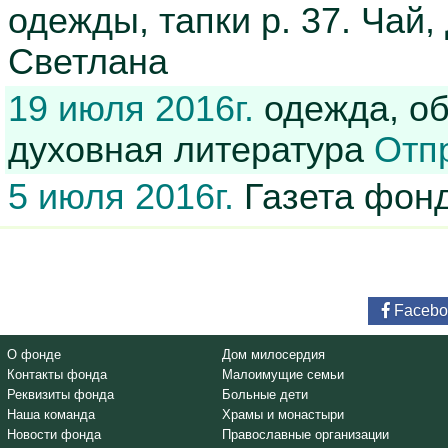
одежды, тапки р. 37. Чай,
Светлана
19 июля 2016г.
одежда, об
духовная литература
Отп
5 июля 2016г.
Газета фонд
Facebo
О фонде
Дом милосердия
Контакты фонда
Малоимущие семьи
Реквизиты фонда
Больные дети
Наша команда
Храмы и монастыри
Новости фонда
Православные организации