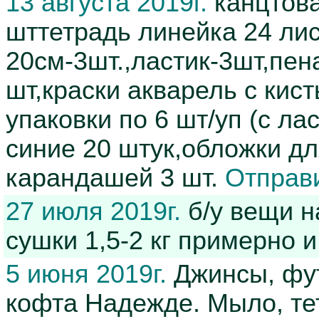
13 августа 2019г.
канцтова
шттетрадь линейка 24 ли
20см-3шт.,ластик-3шт,пен
шт,краски акварель с кис
упаковки по 6 шт/уп (с ла
синие 20 штук,обложки дл
карандашей 3 шт.
Отправ
27 июля 2019г.
б/у вещи н
сушки 1,5-2 кг примерно и
5 июня 2019г.
Джинсы, фут
кофта Надежде. Мыло, те