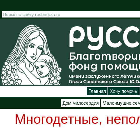
Перейти к основному содержанию
Главная
Хочу помочь
Дом милосердия
Малоимущие се
Многодетные, непо