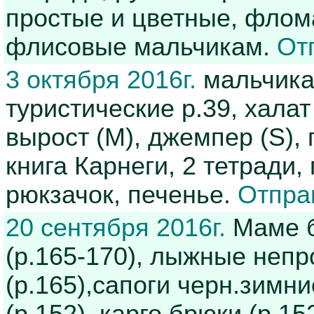
простые и цветные, флом
флисовые мальчикам.
От
3 октября 2016г.
мальчикам
туристические р.39, хала
вырост (М), джемпер (S),
книга Карнеги, 2 тетради,
рюкзачок, печенье.
Отпра
20 сентября 2016г.
Маме б
(р.165-170), лыжные непр
(р.165),сапоги черн.зимни