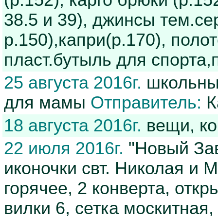
(р.152), карго брюки (р.15
38.5 и 39), джинсы тем.се
р.150),капри(р.170), поло
пласт.бутыль для спорта,
25 августа 2016г.
школьные
для мамы
Отправитель:
К
18 августа 2016г.
вещи, к
22 июля 2016г.
"Новый Зав
иконочки свт. Николая и 
горячее, 2 конверта, откр
вилки 6, сетка москитная,