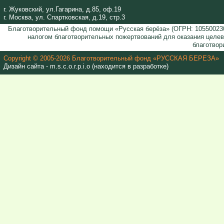
г. Жуковский, ул.Гагарина, д.85, оф.19
г. Москва, ул. Спартковская, д.19, стр.3
Благотворительный фонд помощи «Русская берёза» (ОГРН: 105500230
налогом благотворительных пожертвований для оказания целе
благотвор
Copyright © 2005-2026 Благотворительный фонд «РУССКАЯ БЕРЕЗА»
Дизайн сайта - m.s.c.o.r.p.i.o (находится в разработке)