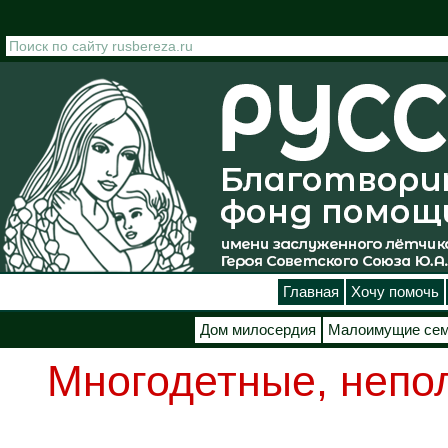
Перейти к основному содержанию
Главная
Хочу помочь
Дом милосердия
Малоимущие се
Многодетные, непо