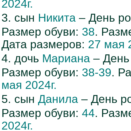
2024г.
3. сын
Никита
– День р
Размер обуви:
38
. Раз
Дата размеров:
27 мая 
4. дочь
Мариана
– День
Размер обуви:
38-39
. Р
мая 2024г.
5. сын
Данила
– День р
Размер обуви:
44
. Раз
2024г.