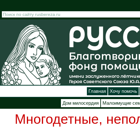
Перейти к основному содержанию
Главная
Хочу помочь
Дом милосердия
Малоимущие се
Многодетные, непо