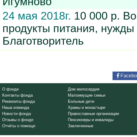
Игумново
24 мая 2018г.
10 000 р. Во
продукты питания, нужд
Благотворитель
Facebo
О фонде
Дом милосердия
Контакты фонда
Малоимущие семьи
Реквизиты фонда
Больные дети
Наша команда
Храмы и монастыри
Новости фонда
Православные организации
Отзывы о фонде
Пенсионеры и инвалиды
Отчёты о помощи
Заключенные