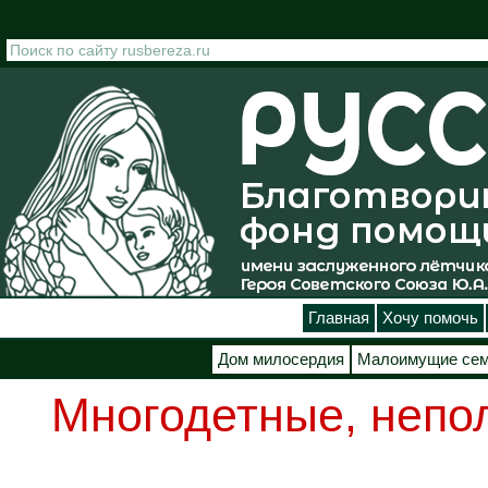
Перейти к основному содержанию
Главная
Хочу помочь
Дом милосердия
Малоимущие се
Многодетные, непо