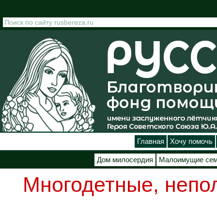
Перейти к основному содержанию
Главная
Хочу помочь
Дом милосердия
Малоимущие се
Многодетные, непо