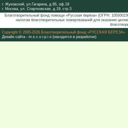
г. Жуковский, ул.Гагарина, д.85, оф.19
г. Москва, ул. Спартковская, д.19, стр.3
Благотворительный фонд помощи «Русская берёза» (ОГРН: 105500230
налогом благотворительных пожертвований для оказания целе
благотвор
Copyright © 2005-2026 Благотворительный фонд «РУССКАЯ БЕРЕЗА»
Дизайн сайта - m.s.c.o.r.p.i.o (находится в разработке)