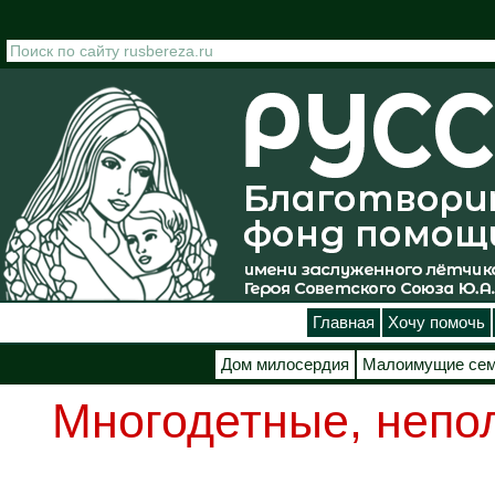
Перейти к основному содержанию
Главная
Хочу помочь
Дом милосердия
Малоимущие се
Многодетные, непо