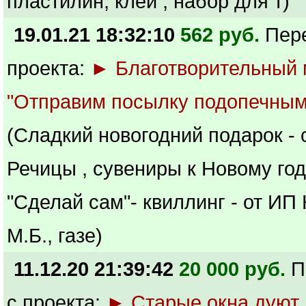
пластилин, клей , набор для т)
19.01.21 18:32:10
562 руб.
Пер
проекта:
► Благотворительный
"Отправим посылку подопечным
(Сладкий новогодний подарок - 
Речицы , сувениры к Новому год
"Сделай сам"- квиллинг - от ИП
М.Б., газе)
11.12.20 21:39:42
20 000 руб.
П
с проекта:
► Старые окна дуют,