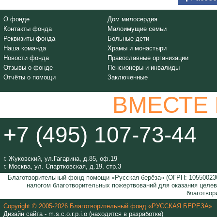
О фонде
Дом милосердия
Контакты фонда
Малоимущие семьи
Реквизиты фонда
Больные дети
Наша команда
Храмы и монастыри
Новости фонда
Православные организации
Отзывы о фонде
Пенсионеры и инвалиды
Отчёты о помощи
Заключенные
ВМЕСТЕ
+7 (495) 107-73-44
г. Жуковский, ул.Гагарина, д.85, оф.19
г. Москва, ул. Спартковская, д.19, стр.3
Благотворительный фонд помощи «Русская берёза» (ОГРН: 105500230
налогом благотворительных пожертвований для оказания целе
благотвор
Copyright © 2005-2026 Благотворительный фонд «РУССКАЯ БЕРЕЗА»
Дизайн сайта - m.s.c.o.r.p.i.o (находится в разработке)