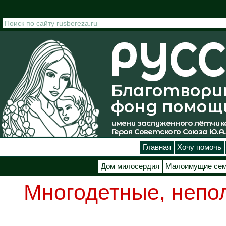
Перейти к основному содержанию
Главная
Хочу помочь
Дом милосердия
Малоимущие се
Многодетные, непо