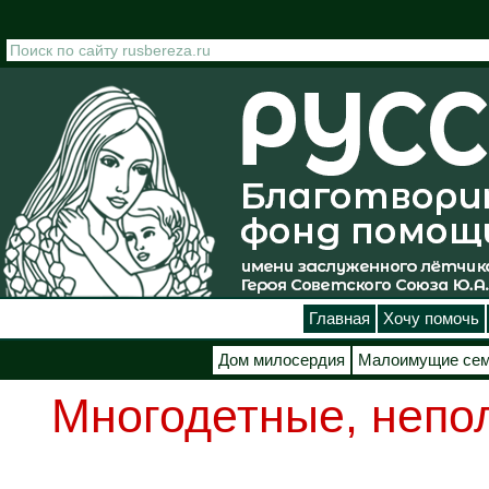
Перейти к основному содержанию
Главная
Хочу помочь
Дом милосердия
Малоимущие се
Многодетные, непо