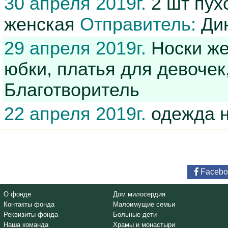
30 апреля 2019г.
2 шт пух
женская
Отправитель:
Ди
29 апреля 2019г.
Носки же
юбки, платья для девоче
Благотворитель
22 апреля 2019г.
одежда н
Facebo
О фонде
Дом милосердия
Контакты фонда
Малоимущие семьи
Реквизиты фонда
Больные дети
Наша команда
Храмы и монастыри