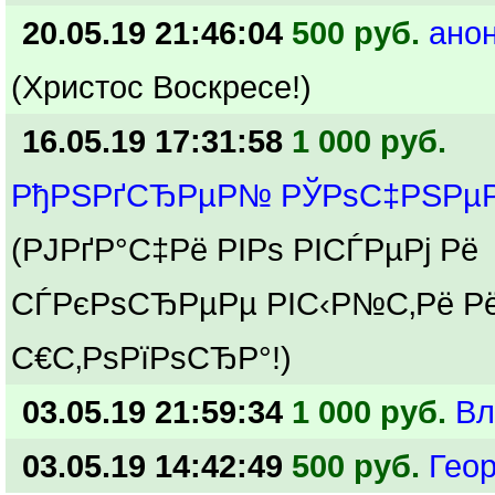
20.05.19 21:46:04
500 руб.
ано
(Христос Воскресе!)
16.05.19 17:31:58
1 000 руб.
РђРЅРґСЂРµР№ РЎРѕС‡РЅРµР
(РЈРґР°С‡Рё РІРѕ РІСЃРµРј Рё
СЃРєРѕСЂРµРµ РІС‹Р№С‚Рё Р
С€С‚РѕРїРѕСЂР°!)
03.05.19 21:59:34
1 000 руб.
Вл
03.05.19 14:42:49
500 руб.
Геор