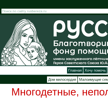
Перейти к основному содержанию
Главная
Хочу помочь
Дом милосердия
Малоимущие се
Многодетные, непо