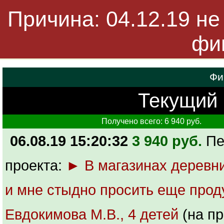
Причина: 04.12.19 не
фи
Фи
Текущий б
Получено всего: 6 940 руб.
06.08.19 15:20:32
3 940 руб.
Пе
проекта:
► В магазинах деревни
и мне стыдно просить еще прод
Евдокимова М.В., 4 детей
(на пр