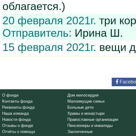
облагается.)
20 февраля 2021г.
три кор
Отправитель:
Ирина Ш.
15 февраля 2021г.
вещи д
Facebo
О фонде
Дом милосердия
Контакты фонда
Малоимущие семьи
Реквизиты фонда
Больные дети
Наша команда
Храмы и монастыри
Новости фонда
Православные организации
Отзывы о фонде
Пенсионеры и инвалиды
Отчёты о помощи
Заключенные