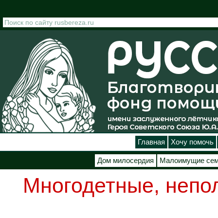
Перейти к основному содержанию
Главная
Хочу помочь
Дом милосердия
Малоимущие се
Многодетные, непо