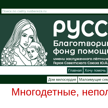
Перейти к основному содержанию
Главная
Хочу помочь
Дом милосердия
Малоимущие се
Многодетные, непо