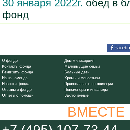
30 января 2022г.
обед в б
фонд
Facebo
О фонде
Дом милосердия
Контакты фонда
Малоимущие семьи
Реквизиты фонда
Больные дети
Наша команда
Храмы и монастыри
Новости фонда
Православные организации
Отзывы о фонде
Пенсионеры и инвалиды
Отчёты о помощи
Заключенные
ВМЕСТЕ
+7 (495) 107-73-44