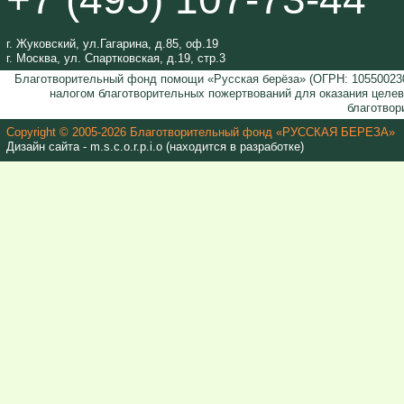
г. Жуковский, ул.Гагарина, д.85, оф.19
г. Москва, ул. Спартковская, д.19, стр.3
Благотворительный фонд помощи «Русская берёза» (ОГРН: 105500230
налогом благотворительных пожертвований для оказания целе
благотвор
Copyright © 2005-2026 Благотворительный фонд «РУССКАЯ БЕРЕЗА»
Дизайн сайта - m.s.c.o.r.p.i.o (находится в разработке)