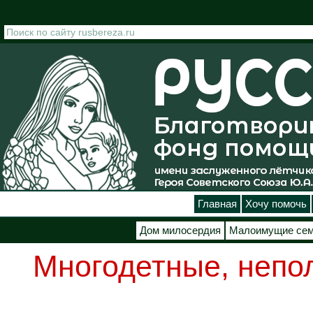
Перейти к основному содержанию
Главная
Хочу помочь
Дом милосердия
Малоимущие се
Многодетные, непо