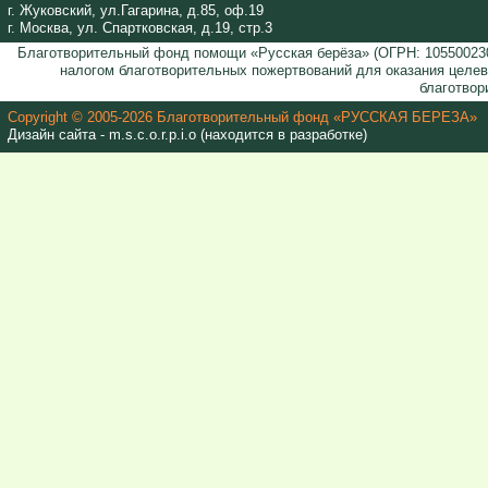
г. Жуковский, ул.Гагарина, д.85, оф.19
г. Москва, ул. Спартковская, д.19, стр.3
Благотворительный фонд помощи «Русская берёза» (ОГРН: 105500230
налогом благотворительных пожертвований для оказания целе
благотвор
Copyright © 2005-2026 Благотворительный фонд «РУССКАЯ БЕРЕЗА»
Дизайн сайта - m.s.c.o.r.p.i.o (находится в разработке)