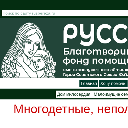
Перейти к основному содержанию
Главная
Хочу помочь
Дом милосердия
Малоимущие се
Многодетные, непо