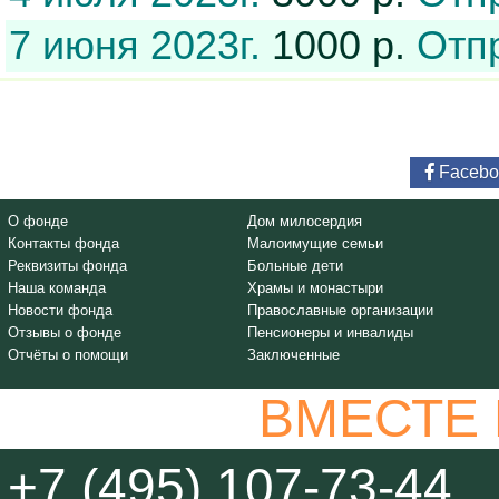
7 июня 2023г.
1000 р.
Отп
Facebo
О фонде
Дом милосердия
Контакты фонда
Малоимущие семьи
Реквизиты фонда
Больные дети
Наша команда
Храмы и монастыри
Новости фонда
Православные организации
Отзывы о фонде
Пенсионеры и инвалиды
Отчёты о помощи
Заключенные
ВМЕСТЕ
+7 (495) 107-73-44