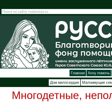
Перейти к основному содержанию
Главная
Хочу помочь
Дом милосердия
Малоимущие се
Многодетные, непо