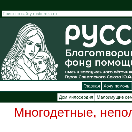
Перейти к основному содержанию
Главная
Хочу помочь
Дом милосердия
Малоимущие се
Многодетные, непо