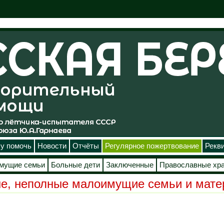
у помочь
Новости
Отчёты
Регулярное пожертвование
Рекв
мущие семьи
Больные дети
Заключенные
Православные хр
е, неполные малоимущие семьи и мате