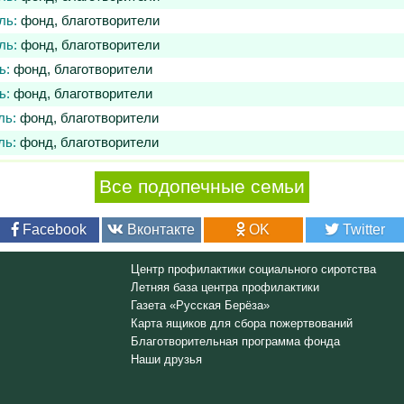
ль:
фонд, благотворители
ль:
фонд, благотворители
ь:
фонд, благотворители
ь:
фонд, благотворители
ль:
фонд, благотворители
ль:
фонд, благотворители
Все подопечные семьи
Facebook
Вконтакте
OK
Twitter
Центр профилактики социального сиротства
Летняя база центра профилактики
Газета «Русская Берёза»
Карта ящиков для сбора пожертвований
Благотворительная программа фонда
Наши друзья