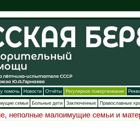
у помочь
Новости
Отчёты
Регулярное пожертвование
Рекв
мущие семьи
Больные дети
Заключенные
Православные хр
е, неполные малоимущие семьи и мате