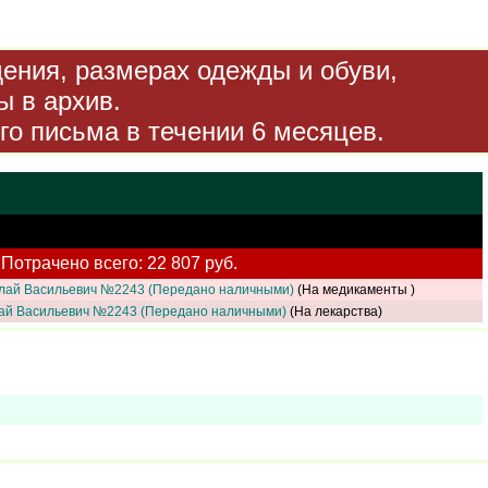
дения, размерах одежды и обуви,
ы в архив.
го письма в течении 6 месяцев.
Потрачено всего: 22 807 руб.
лай Васильевич №2243 (Передано наличными)
(На медикаменты )
ай Васильевич №2243 (Передано наличными)
(На лекарства)