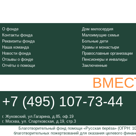
О фонде
Дом милосердия
Контакты фонда
Малоимущие семьи
Реквизиты фонда
Больные дети
Наша команда
Храмы и монастыри
Новости фонда
Православные организации
Отзывы о фонде
Пенсионеры и инвалиды
Отчёты о помощи
Заключенные
ВМЕС
+7 (495) 107-73-44
г. Жуковский, ул.Гагарина, д.85, оф.19
г. Москва, ул. Спартковская, д.19, стр.3
Благотворительный фонд помощи «Русская берёза» (ОГРН: 105
благотворительных пожертвований для оказания целевого финан