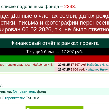
в списке подопечных фонда –
2243
.
де. Данные о членах семьи, датах рож
стики, письма и фотографии перенесен
ирован 06-02-2026, т.к. не было ответно
Финансовый отчёт в рамках проекта
Текущий баланс: -17 807 руб.
ер, пенсия маленькая. Найдёнов Н.В.
20.08.25
17 807 руб.
Найдёнов Нико
25.07.25
5 000 руб.
Найдёнов Никол
д
личными.
Отправитель:
фонд
ы
Отправитель:
Татьяна