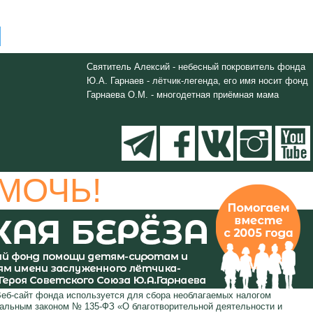
Святитель Алексий - небесный покровитель фонда
Ю.А. Гарнаев - лётчик-легенда, его имя носит фонд
Гарнаева О.М. - многодетная приёмная мама
МОЧЬ!
Веб-сайт фонда используется для сбора необлагаемых налогом
ральным законом № 135-ФЗ «О благотворительной деятельности и