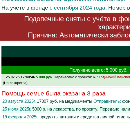
На учёте в фонде
с сентября 2024 года
. Номер 
Подопечные сняты с учёта в фон
характери
Причина: Автоматически заблок
Получено всего: 5 000 руб.
25.07.25 12:48:46
5 000 руб.
Перенесено с проекта:
► Я одинокий пенсион
(На лекарства)
Помощь семье была оказана 3 раза
20 августа 2025г.
17807 руб. на медикаменты
Отправитель:
фон
25 июля 2025г.
5000 р. на лекарства, по проекту. Передано на
19 февраля 2025г.
продукты питания и средства личной гигиен