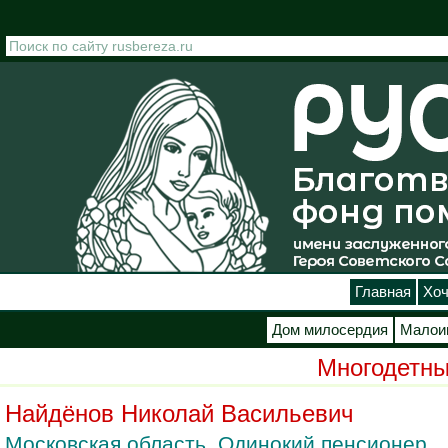
Перейти к основному содержанию
Главная
Хоч
Дом милосердия
Малои
Многодетны
Найдёнов Николай Васильевич
Московская область. Одинокий пенсионер.