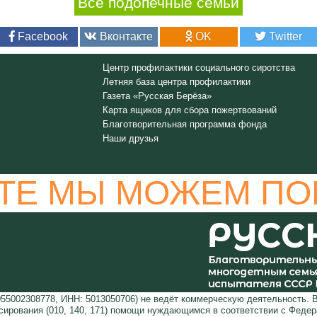
Все подопечные семьи
Facebook
Вконтакте
OK
Twitter
Центр профилактики социального сиротства
Летняя база центра профилактики
Газета «Русская Берёза»
Карта ящиков для сбора пожертвований
Благотворительная программа фонда
Наши друзья
ТЕ МЫ МОЖЕМ ПО
5002308778, ИНН: 5013050706) не ведёт коммерческую деятельность. 
сирования (010, 140, 171) помощи нуждающимся в соответствии с Феде