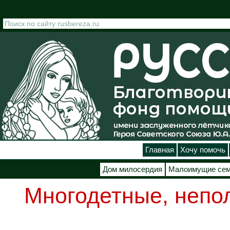
Перейти к основному содержанию
Главная
Хочу помочь
Дом милосердия
Малоимущие се
Многодетные, непо