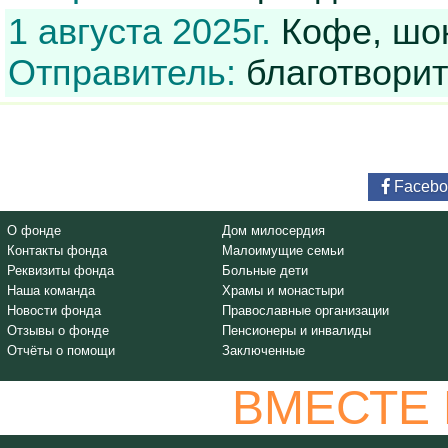
1 августа 2025г.
Кофе, шок
Отправитель:
благотвори
Facebo
О фонде
Дом милосердия
Контакты фонда
Малоимущие семьи
Реквизиты фонда
Больные дети
Наша команда
Храмы и монастыри
Новости фонда
Православные организации
Отзывы о фонде
Пенсионеры и инвалиды
Отчёты о помощи
Заключенные
ВМЕСТЕ