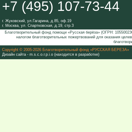
+7 (495) 107-73-44
г. Жуковский, ул.Гагарина, д.85, оф.19
г. Москва, ул. Спартковская, д.19, стр.3
Благотворительный фонд помощи «Русская берёза» (ОГРН: 105500230
налогом благотворительных пожертвований для оказания целе
благотвор
Copyright © 2005-2026 Благотворительный фонд «РУССКАЯ БЕРЕЗА»
Дизайн сайта - m.s.c.o.r.p.i.o (находится в разработке)