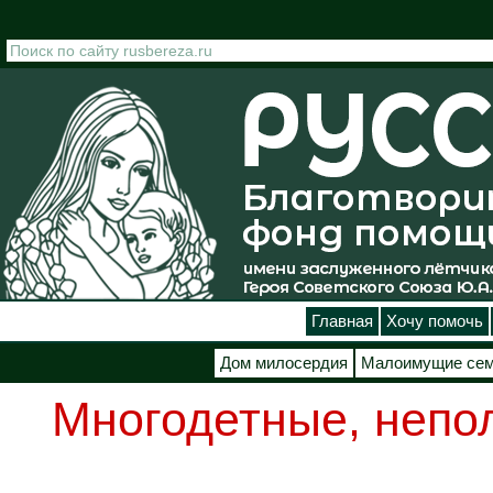
Перейти к основному содержанию
Главная
Хочу помочь
Дом милосердия
Малоимущие се
Многодетные, непо