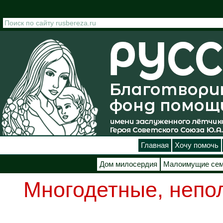
Перейти к основному содержанию
Главная
Хочу помочь
Дом милосердия
Малоимущие се
Многодетные, непо