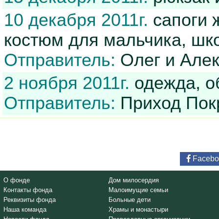
10 декабря 2011г.
сапоги 
костюм для мальчика, шк
Отправитель:
Олег и Але
2 ноября 2011г.
одежда, о
Отправитель:
Приход Покр
Facebo
О фонде
Дом милосердия
Контакты фонда
Малоимущие семьи
Реквизиты фонда
Больные дети
Наша команда
Храмы и монастыри