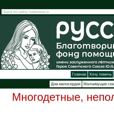
Перейти к основному содержанию
Главная
Хочу помочь
Дом милосердия
Малоимущие се
Многодетные, непо