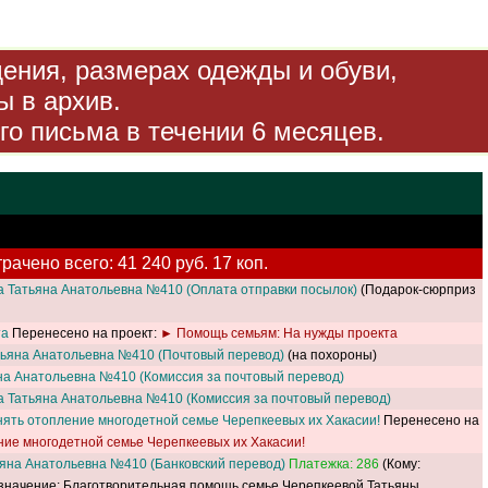
дения, размерах одежды и обуви,
ы в архив.
го письма в течении 6 месяцев.
рачено всего: 41 240 руб. 17 коп.
а Татьяна Анатольевна №410 (Оплата отправки посылок)
(Подарок-сюрприз
та
Перенесено на проект:
► Помощь семьям: На нужды проекта
тьяна Анатольевна №410 (Почтовый перевод)
(на похороны)
на Анатольевна №410 (Комиссия за почтовый перевод)
а Татьяна Анатольевна №410 (Комиссия за почтовый перевод)
ять отопление многодетной семье Черепкеевых их Хакасии!
Перенесено на
ие многодетной семье Черепкеевых их Хакасии!
яна Анатольевна №410 (Банковский перевод)
Платежка: 286
(Кому:
значение: Благотворительная помощь семье Черепкеевой Татьяны