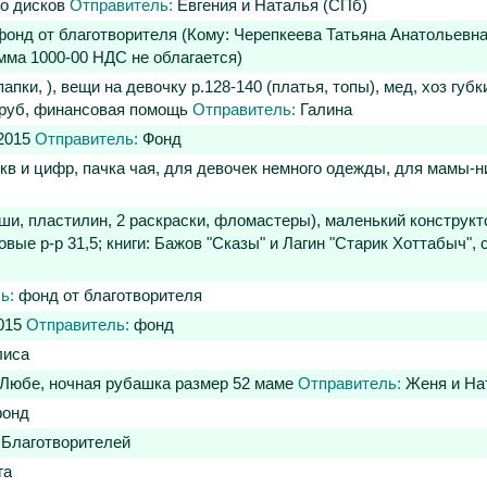
го дисков
Отправитель:
Евгения и Наталья (СПб)
онд от благотворителя (Кому: Черепкеева Татьяна Анатольевн
мма 1000-00 НДС не облагается)
пки, ), вещи на девочку р.128-140 (платья, топы), мед, хоз губ
0 руб, финансовая помощь
Отправитель:
Галина
 2015
Отправитель:
Фонд
кв и цифр, пачка чая, для девочек немного одежды, для мамы-н
и, пластилин, 2 раскраски, фломастеры), маленький конструкт
вые р-р 31,5; книги: Бажов "Сказы" и Лагин "Старик Хоттабыч"
ь:
фонд от благотворителя
2015
Отправитель:
фонд
лиса
в Любе, ночная рубашка размер 52 маме
Отправитель:
Женя и Нат
онд
 Благотворителей
га