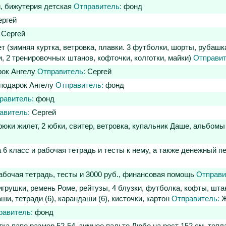
и, бижутерия детская
Отправитель:
фонд
ргей
Сергей
 (зимняя куртка, ветровка, плавки. 3 футболки, шорты, рубашк
и, 2 тренировочных штанов, кофточки, колготки, майки)
Отправит
рок Ангелу
Отправитель:
Сергей
 подарок Ангелу
Отправитель:
фонд
равитель:
фонд
авитель:
Сергей
рюки жилет, 2 юбки, свитер, ветровка, купальник Даше, альбом
6 класс и рабочая тетрадь и тесты к нему, а также денежный 
абочая тетрадь, тесты и 3000 руб., финансовая помощь
Отправи
грушки, ремень Роме, рейтузы, 4 блузки, футболка, кофты, штан
и, тетради (6), карандаши (6), кисточки, картон
Отправитель:
Ж
равитель:
фонд