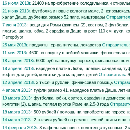
16 июля 2013г.
21400 на приобретение холодильника и стирал
21 июня 2013г.
футболка и новые колготки маме, 2 непромокаем
халат Даше, дубленка размер 52 папе, канцтовары
Отправител
7 июня 2013г.
вещи для Ромы (джинсы (2), костюм, 2 футболки, 
платье, шапка, юбка, 2 сарафана Даше на рост 110 см, духи, 
Петербург
25 мая 2013г.
продукты, ср-ва гигиены, лекарства
Отправитель:
11 мая 2013г.
4600 на покупку швейной машинки, финансовая 
18 апреля 2013г.
6000 руб на покупку поросят, финансовая по
18 апреля 2013г.
нарядное платье Любе, шлепки, сандалии, туф
кофты для детей, колготки для младших детей
Отправитель:
Ж
12 апреля 2013г.
2 тысячи рублей, финансовая помощь
Отправ
4 апреля 2013г.
туфли размер 41, нарядное платье Даше, летн
19 марта 2013г.
футболка, юбки, свитер, сарафан и демисезонна
колготки (2), шапка, теплая куртка Роме на 2,5-3 года
Отправит
18 марта 2013г.
500 рублей ( помощь на приобретение поросен
14 марта 2013г.
2 тысячи рублей на ремонт печной плиты и на
14 февраля 2013г.
3 вафельных новых полотенца кухонных, 2 м