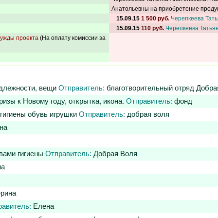
Анатольевны на приобретение продук
15.09.15
1 500 руб.
Черепкеева Тат
15.09.15
110 руб.
Черепкеева Татья
ужды проекта
(На оплату комиссии за
адлежности, вещи
Отправитель:
благотворительный отряд Добра
изы к Новому году, открытка, икона.
Отправитель:
фонд
 гигиены обувь игрушки
Отправитель:
добрая воля
на
вами гигиены
Отправитель:
Добрая Воля
на
рина
равитель:
Елена