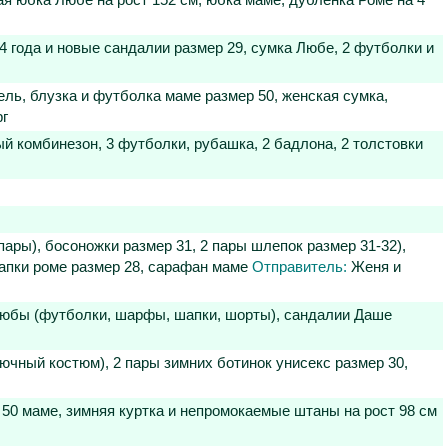
ая юбка Любе на рост 152 см, юбка маме, дубленка Роме на 4
4 года и новые сандалии размер 29, сумка Любе, 2 футболки и
ль, блузка и футболка маме размер 50, женская сумка,
рг
ый комбинезон, 3 футболки, рубашка, 2 бадлона, 2 толстовки
пары), босоножки размер 31, 2 пары шлепок размер 31-32),
тапки роме размер 28, сарафан маме
Отправитель:
Женя и
 Любы (футболки, шарфы, шапки, шорты), сандалии Даше
ючный костюм), 2 пары зимних ботинок унисекс размер 30,
50 маме, зимняя куртка и непромокаемые штаны на рост 98 см