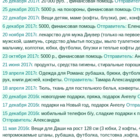
26 декабря 2017г.
20 000 руб. , финансовая помощь
Отправител
25 декабря 2017г.
5000 р. на похороны, финансовая помощь
От
22 декабря 2017г.
Вещи детям, маме (кофты, блузки), рис, кон
6 декабря 2017г.
5000, финансовая помощь
Отправитель:
Елен
20 ноября 2017г.
лекарство для мужа Диувер (только на первое в
мужской, шампунь, средство д/мытья посуды, мыло туалетное 
мальчику, колготки, юбки, футболки, блузки и теплые кофты 
23 октября 2017г.
5000 р., финансовая помощь
Отправитель:
Ан
21 июня 2017г.
продукты, средства гигиены, стиральные порош
19 апреля 2017г.
Одежда для Романа: рубашка, брюки, футболка,
рук, книги дисней, конфеты.
Отправитель:
Тамара Александро
18 апреля 2017г.
Тюль, ткань для постельного белья, конверты
20 декабря 2016г.
новогодние подарки, пряжа, подарок Ангелу
О
17 декабря 2016г.
подарки на Новый год, подарок Ангелу
Отпра
15 декабря 2016г.
мобильный телефон б/у, сладкие подарки к пр
Отправитель:
Александра
11 мая 2016г.
Вещи для Даши на рост 128 см (3 юбки, 2 кофты, 4
непромокаемые штаны, рубашка, футболка, толстовка ,кофта, ш