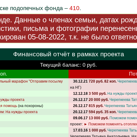
иске подопечных фонда –
410
.
де. Данные о членах семьи, датах рож
стики, письма и фотографии перенесен
ирован 05-08-2022, т.к. не было ответно
Финансовый отчёт в рамках проекта
Текущий баланс: 0 руб.
оп.
Пот
льный марафон "Отправим посылку
30.12.21
720 руб. 82 коп.
Черепкеев
на НГ)
12.12.18
3 500 руб.
На нужды проек
нужды проекта
26.12.17
20 000 руб.
Черепкеева Та
ая помощь
(на похороны)
26.12.17
815 руб.
Черепкеева Татья
м: На нужды проекта
20.12.17
594 руб. 35 коп.
Черепкеев
09.06.17
13 000 руб.
Поможем помен
проект:
► Поможем поменять отоплен
17.03.16
1 000 руб.
Черепкеева Тать
Черепкеева Татьяна Анатольевна. На