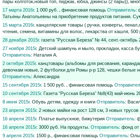
пары колготок,новый топ, пиджак, юбка, джинсы (2 пары)), мно
17 марта 2016г.
1 000 руб. , финансовая помощь
Отправитель:
ф
Татьяны Анатольевны на приобретение продуктов питания. Су
15 марта 2016г.
канцелярские товары ( ручки, конверты, пенал,па
чтения, семена, витамины для волос, лекарства от кашля, 50
28 декабря 2015г.
газета "Русская Береза" № 44, сент.-октябрь
27 ноября 2015г.
Детский шампунь и мыло, прокладки, касса бу
Отправитель:
Наталия А.
2 октября 2015г.
канцтовары (альбомы для рисования, карандаш
девочкам новые, 2 футболки для Ромы р-р 128, чешки белые но
Отправитель:
Александра
15 сентября 2015г.
1 500 руб. , финансовая помощь
Отправител
10 сентября 2015г.
Газета "Русская Береза" №8(43) май-июнь 
8 июня 2015г.
Обувь детям, одежду и книги
Отправитель:
Васи
23 апреля 2015г.
2 новых майки на рост 128 см, 3 новых трусо
16 апреля 2015г.
Платье выпускное, бижутерия
Отправитель:
ф
16 апреля 2015г.
3000 руб. На продукты.
Отправитель:
фонд от
9 апреля 2015г.
1500 р., финансовая помощь
Отправитель:
Оль