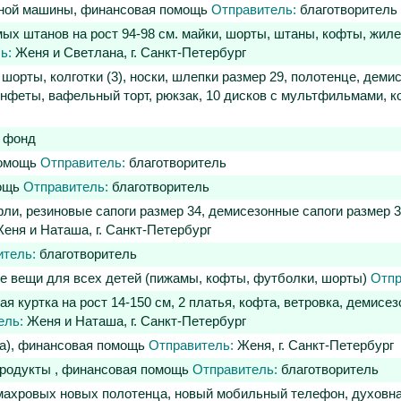
ьной машины, финансовая помощь
Отправитель:
благотворитель
ых штанов на рост 94-98 см. майки, шорты, штаны, кофты, жиле
ь:
Женя и Светлана, г. Санкт-Петербург
шорты, колготки (3), носки, шлепки размер 29, полотенце, дем
конфеты, вафельный торт, рюкзак, 10 дисков с мультфильмами, 
фонд
помощь
Отправитель:
благотворитель
мощь
Отправитель:
благотворитель
ли, резиновые сапоги размер 34, демисезонные сапоги размер 3
еня и Наташа, г. Санкт-Петербург
итель:
благотворитель
ие вещи для всех детей (пижамы, кофты, футболки, шорты)
Отпр
я куртка на рост 14-150 см, 2 платья, кофта, ветровка, демисе
ель:
Женя и Наташа, г. Санкт-Петербург
ка), финансовая помощь
Отправитель:
Женя, г. Санкт-Петербург
 продукты , финансовая помощь
Отправитель:
благотворитель
ахровых новых полотенца, новый мобильный телефон, духовная 