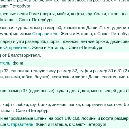
ка папе размер 52-54, зимнее пальто Любе на рост 152 см, тепл
анкт-Петербург
едневные вещи Роме (шорты, майки, кофты, футболки, штаны)на 
аташа, г. Санкт-Петербург
зонная куртка маме размер 50, коньки для Даши 21 см, удлините
с мультфильмами
Отправитель:
Женя и Наташа, г. Санкт-Петербу
 пары) и угги размер 36, шорты, джинсы, летние брюки, джинсов
бе
Отправитель:
Женя и Наташа, г. Санкт-Петербург
 от Благотворителя.
итель:
фонд
32, сапоги на теплую зиму размер 32, туфли размер 30 и 31 (2 
и, пижама, юбка, блузка), кофточка и жилет Даше, спортивные 
ков размер 37 (одни новые), кукла для Даши, много вещей для
, кофты, юбки, футболки, зимняя шапка, спортивный костюм, бр
аша, г. Санкт-Петербург
и непромкаемые штаны на рост 140 см), лосины и кофта размер 
Даше
Отправитель:
Женя и Наташа, г. Санкт-Петербург