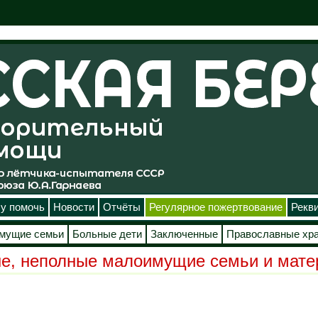
у помочь
Новости
Отчёты
Регулярное пожертвование
Рекв
мущие семьи
Больные дети
Заключенные
Православные хр
е, неполные малоимущие семьи и мате