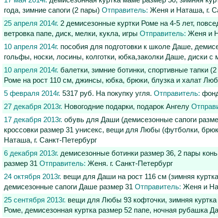
17 мая 2014г.
демисезонная куртка маме размер 50, зимняя курт
года, зимние сапоги (2 пары)
Отправитель:
Женя и Наташа, г. С
25 апреля 2014г.
2 демисезонные куртки Роме на 4-5 лет, повс
ветровка папе, диск, мелки, кукла, игры
Отправитель:
Женя и Н
10 апреля 2014г.
пособия для подготовки к школе Даше, демисе
гольфы, носки, лосины, колготки, юбка,заколки Даше, диски 
10 апреля 2014г.
балетки, зимние ботинки, спортивные тапки (2
Роме на рост 110 см, джинсы, юбка, брюки, блузка и халат Лю
5 февраля 2014г.
5317 руб. На покупку угля.
Отправитель:
фонд
27 декабря 2013г.
Новогодние подарки, подарок Ангелу
Отправ
17 декабря 2013г.
обувь для Даши (демисезонные сапоги размер 
кроссовки размер 31 унисекс, вещи для Любы (футболки, брюк
Наташа, г. Санкт-Петербург
6 декабря 2013г.
демисезонные ботинки размер 36, 2 пары конь
размер 31
Отправитель:
Женя. г. Санкт-Петербург
24 октября 2013г.
вещи для Даши на рост 116 см (зимняя куртка
демисезонные сапоги Даше размер 31
Отправитель:
Женя и Нат
25 сентября 2013г.
вещи для Любы 93 кофточки, зимняя куртка 
Роме, демисезонная куртка размер 52 папе, ночная рубашка 