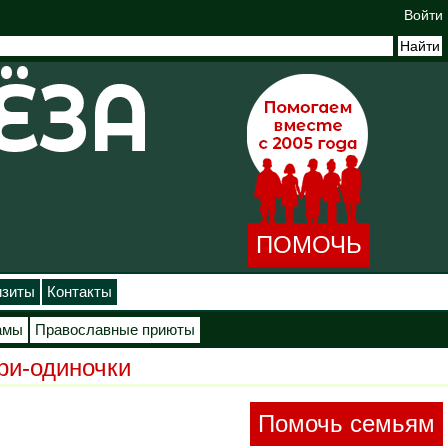
Войти
ПОМОЧЬ
изиты
Контакты
амы
Православные приюты
ри-одиночки
Помочь семьям