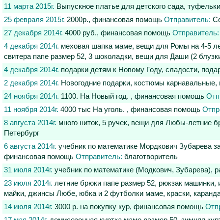
11 марта 2015г.
Выпускное платье для детского сада, туфельк
25 февраля 2015г.
2000р., финансовая помощь
Отправитель:
Се
27 декабря 2014г.
4000 руб., финансовая помощь
Отправитель:
4 декабря 2014г.
меховая шапка маме, вещи для Ромы на 4-5 лет
свитера папе размер 52, 3 шоколадки, вещи для Даши (2 блузк
4 декабря 2014г.
подарки детям к Новому Году, сладости, пода
2 декабря 2014г.
Новогодние подарки, костюмы карнавальные,
24 ноября 2014г.
1100. На Новый год. , финансовая помощь
Отп
11 ноября 2014г.
4000 тыс На уголь. , финансовая помощь
Отпр
8 августа 2014г.
много ниток, 5 ручек, вещи для Любы-летние б
Петербург
6 августа 2014г.
учебник по математике Мордкович Зубарева за 
финансовая помощь
Отправитель:
благотворитель
31 июля 2014г.
учебник по математике (Модкович, Зубарева), р
23 июля 2014г.
летние брюки папе размер 52, рюкзак машинки, и
майки, джинсы Любе, юбка и 2 футболки маме, краски, карандаш
14 июля 2014г.
3000 р. на покупку кур, финансовая помощь
Отп