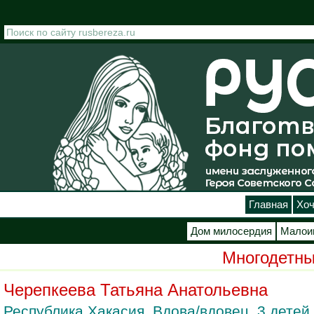
Перейти к основному содержанию
Главная
Хоч
Дом милосердия
Малои
Многодетны
Черепкеева Татьяна Анатольевна
Республика Хакасия. Вдова/вдовец. 3 детей.