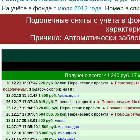
На учёте в фонде
с июля 2012 года
. Номер в сп
Подопечные сняты с учёта в фон
характери
Причина: Автоматически заблок
Получено всего: 41 240 руб. 17 к
30.12.21 16:37:47
720 руб. 82 коп.
Перенесено с проекта:
► Благотворите
подопечным".
(Подарок-сюрприз на НГ)
13.02.18 11:52:48
1 500 руб.
Александра
26.12.17 17:37:46
815 руб.
Перенесено с проекта:
► Помощь семьям: На 
25.12.17 19:04:53
20 000 руб.
Перенесено с проекта:
► Срочная берёзов
20.12.17 17:07:04
594 руб. 35 коп.
Перенесено с проекта:
► Помощь семья
12.11.17 20:23:01
500 руб.
Елена
14.07.17 17:35:20
1 500 руб.
Александра
20.12.16 18:09:00
5 000 руб.
Анонимно
02.11.16 22:48:57
5 000 руб.
Анонимно