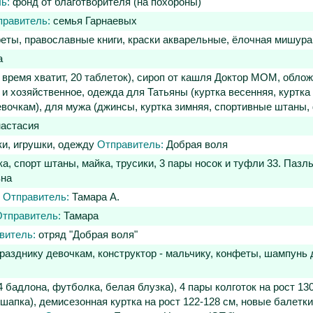
ь:
фонд от благотворителя (на похороны)
правитель:
семья Гарнаевых
феты, православные книги, краски акварельные, ёлочная мишура
а
ремя хватит, 20 таблеток), сироп от кашля Доктор МОМ, обложки
и хозяйственное, одежда для Татьяны (куртка весенняя, куртка
девочкам), для мужа (джинсы, куртка зимняя, спортивные штаны
астасия
ки, игрушки, одежду
Отправитель:
Добрая воля
 спорт штаны, майка, трусики, 3 пары носок и туфли 33. Пазлы,
вна
.
Отправитель:
Тамара А.
тправитель:
Тамара
витель:
отряд "Добрая воля"
азднику девочкам, конструктор - мальчику, конфеты, шампунь д
 бадлона, футболка, белая блузка), 4 пары колготок на рост 13
апка), демисезонная куртка на рост 122-128 см, новые балетки