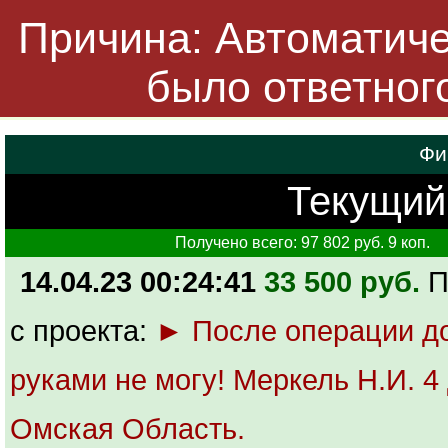
Причина: Автоматичес
было ответног
Фи
Текущий 
Получено всего: 97 802 руб. 9 коп.
14.04.23 00:24:41
33 500 руб.
П
с проекта:
► После операции д
руками не могу! Меркель Н.И. 4 
Омская Область.