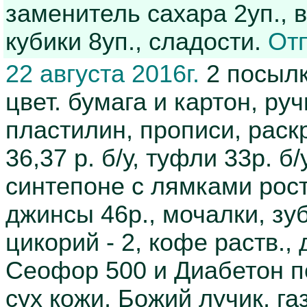
заменитель сахара 2уп., в
кубики 8уп., сладости.
Отп
22 августа 2016г.
2 посылк
цвет. бумага и картон, руч
пластилин, прописи, раск
36,37 р. б/у, туфли 33р. 
синтепоне с лямками рост
джинсы 46р., мочалки, зуб
цикорий - 2, кофе раств.,
Сеофор 500 и Диабетон по
сух кожи, Божий лучик, г