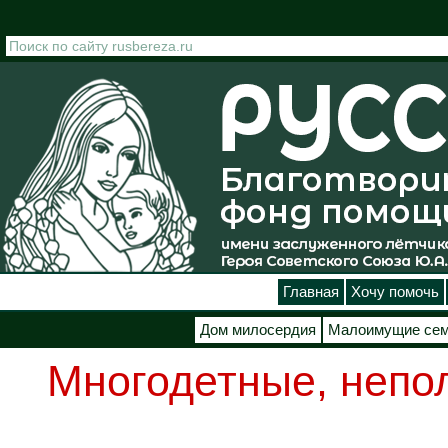
Перейти к основному содержанию
Главная
Хочу помочь
Дом милосердия
Малоимущие се
Многодетные, непо