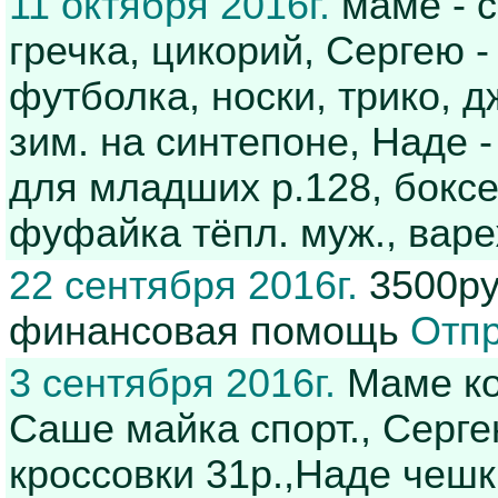
11 октября 2016г.
маме - с
гречка, цикорий, Сергею -
футболка, носки, трико, д
зим. на синтепоне, Наде -
для младших р.128, боксер
фуфайка тёпл. муж., варе
22 сентября 2016г.
3500руб
финансовая помощь
Отпр
3 сентября 2016г.
Маме кож
Саше майка спорт., Серге
кроссовки 31р.,Наде чешки