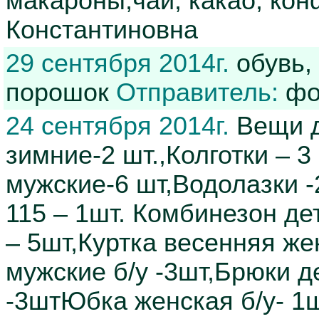
макароны,чай, какао, ко
Константиновна
29 сентября 2014г.
обувь,
порошок
Отправитель:
фо
24 сентября 2014г.
Вещи д
зимние-2 шт.,Колготки – 3
мужские-6 шт,Водолазки -
115 – 1шт. Комбинезон де
– 5шт,Куртка весенняя же
мужские б/у -3шт,Брюки д
-3штЮбка женская б/у- 1ш