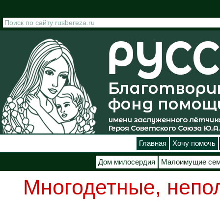
Перейти к основному содержанию
Главная
Хочу помочь
Дом милосердия
Малоимущие се
Многодетные, непо