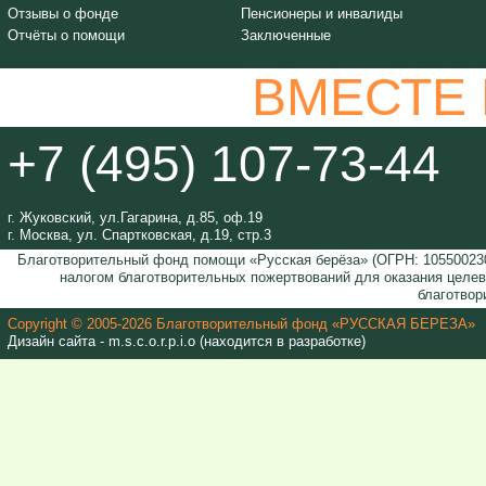
Отзывы о фонде
Пенсионеры и инвалиды
Отчёты о помощи
Заключенные
ВМЕСТЕ
+7 (495) 107-73-44
г. Жуковский, ул.Гагарина, д.85, оф.19
г. Москва, ул. Спартковская, д.19, стр.3
Благотворительный фонд помощи «Русская берёза» (ОГРН: 105500230
налогом благотворительных пожертвований для оказания целе
благотвор
Copyright © 2005-2026 Благотворительный фонд «РУССКАЯ БЕРЕЗА»
Дизайн сайта - m.s.c.o.r.p.i.o (находится в разработке)