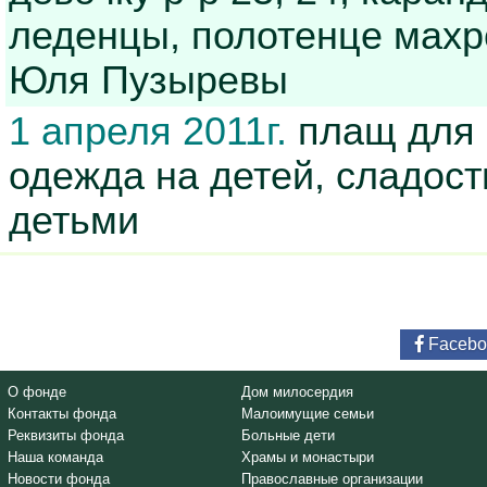
леденцы, полотенце мах
Юля Пузыревы
1 апреля 2011г.
плащ для м
одежда на детей, сладост
детьми
Facebo
О фонде
Дом милосердия
Контакты фонда
Малоимущие семьи
Реквизиты фонда
Больные дети
Наша команда
Храмы и монастыри
Новости фонда
Православные организации