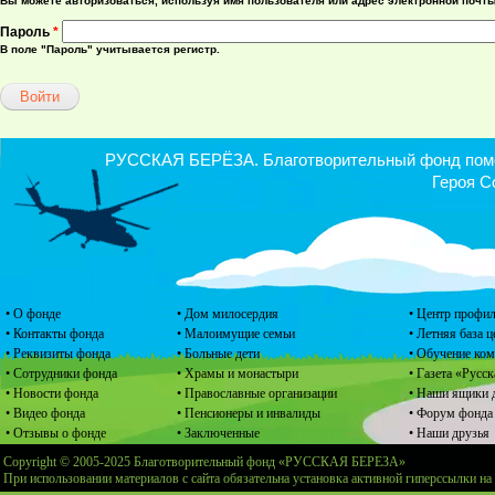
Вы можете авторизоваться, используя имя пользователя или адрес электронной почты
Пароль
*
В поле "Пароль" учитывается регистр.
РУССКАЯ БЕРЁЗА. Благотворительный фонд помощ
Героя С
• О фонде
• Дом милосердия
• Центр профил
• Контакты фонда
• Малоимущие семьи
• Летняя база 
• Реквизиты фонда
• Больные дети
• Обучение ко
• Сотрудники фонда
• Храмы и монастыри
• Газета «Русск
• Новости фонда
• Православные организации
• Наши ящики 
• Видео фонда
• Пенсионеры и инвалиды
• Форум фонда
• Отзывы о фонде
• Заключенные
• Наши друзья
Copyright © 2005-2025 Благотворительный фонд «РУССКАЯ БЕРЕЗА»
При использовании материалов с сайта обязательна установка активной гиперссылки на