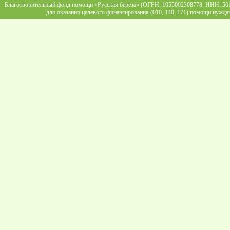
Благотворительный фонд помощи «Русская берёза» (ОГРН: 1055002308778, ИНН: 5013
для оказания целевого финансирования (010, 140, 171) помощи нужда