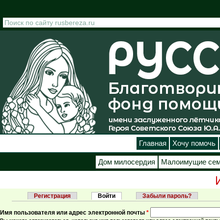
Перейти к основному содержанию
Главная
Хочу помочь
Дом милосердия
Малоимущие се
Регистрация
Войти
(активная вкладка)
Забыли пароль?
Главные вкладки
Имя пользователя или адрес электронной почты
*