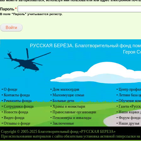
Вы можете авторизоваться, используя имя пользователя или адрес электронной почты
Пароль
*
В поле "Пароль" учитывается регистр.
РУССКАЯ БЕРЁЗА. Благотворительный фонд помощ
Героя С
• О фонде
• Дом милосердия
• Центр профил
• Контакты фонда
• Малоимущие семьи
• Летняя база 
• Реквизиты фонда
• Больные дети
• Обучение ко
• Сотрудники фонда
• Храмы и монастыри
• Газета «Русск
• Новости фонда
• Православные организации
• Наши ящики 
• Видео фонда
• Пенсионеры и инвалиды
• Форум фонда
• Отзывы о фонде
• Заключенные
• Наши друзья
Copyright © 2005-2025 Благотворительный фонд «РУССКАЯ БЕРЕЗА»
При использовании материалов с сайта обязательна установка активной гиперссылки на