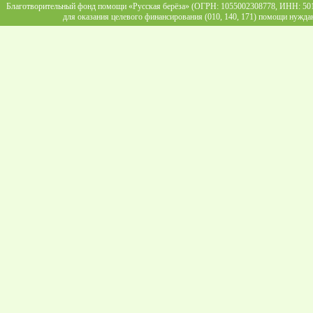
Благотворительный фонд помощи «Русская берёза» (ОГРН: 1055002308778, ИНН: 5013
для оказания целевого финансирования (010, 140, 171) помощи нужда