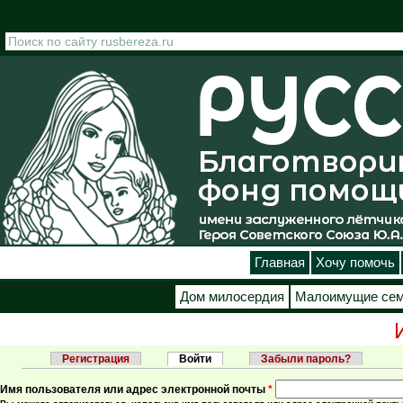
Перейти к основному содержанию
Главная
Хочу помочь
Дом милосердия
Малоимущие се
Регистрация
Войти
(активная вкладка)
Забыли пароль?
Главные вкладки
Имя пользователя или адрес электронной почты
*