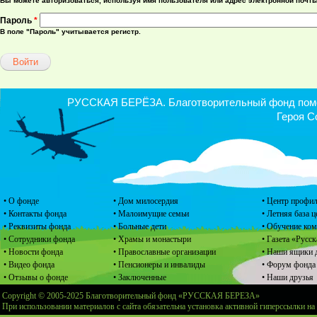
Вы можете авторизоваться, используя имя пользователя или адрес электронной почты
Пароль
*
В поле "Пароль" учитывается регистр.
РУССКАЯ БЕРЁЗА. Благотворительный фонд помощ
Героя С
• О фонде
• Дом милосердия
• Центр профил
• Контакты фонда
• Малоимущие семьи
• Летняя база 
• Реквизиты фонда
• Больные дети
• Обучение ко
• Сотрудники фонда
• Храмы и монастыри
• Газета «Русск
• Новости фонда
• Православные организации
• Наши ящики 
• Видео фонда
• Пенсионеры и инвалиды
• Форум фонда
• Отзывы о фонде
• Заключенные
• Наши друзья
Copyright © 2005-2025 Благотворительный фонд «РУССКАЯ БЕРЕЗА»
При использовании материалов с сайта обязательна установка активной гиперссылки на