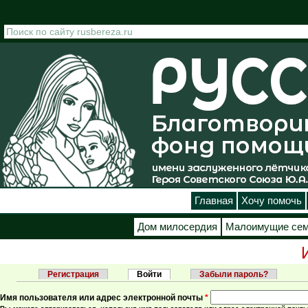
Перейти к основному содержанию
Главная
Хочу помочь
Дом милосердия
Малоимущие се
Регистрация
Войти
(активная вкладка)
Забыли пароль?
Главные вкладки
Имя пользователя или адрес электронной почты
*