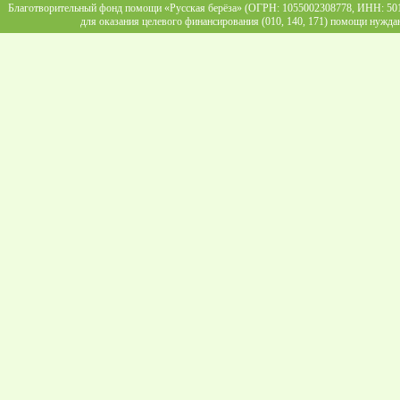
Благотворительный фонд помощи «Русская берёза» (ОГРН: 1055002308778, ИНН: 5013
для оказания целевого финансирования (010, 140, 171) помощи нужда