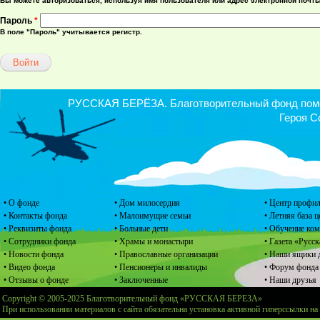
Вы можете авторизоваться, используя имя пользователя или адрес электронной почты
Пароль
*
В поле "Пароль" учитывается регистр.
РУССКАЯ БЕРЁЗА. Благотворительный фонд помощ
Героя С
• О фонде
• Дом милосердия
• Центр профил
• Контакты фонда
• Малоимущие семьи
• Летняя база 
• Реквизиты фонда
• Больные дети
• Обучение ко
• Сотрудники фонда
• Храмы и монастыри
• Газета «Русск
• Новости фонда
• Православные организации
• Наши ящики 
• Видео фонда
• Пенсионеры и инвалиды
• Форум фонда
• Отзывы о фонде
• Заключенные
• Наши друзья
Copyright © 2005-2025 Благотворительный фонд «РУССКАЯ БЕРЕЗА»
При использовании материалов с сайта обязательна установка активной гиперссылки на