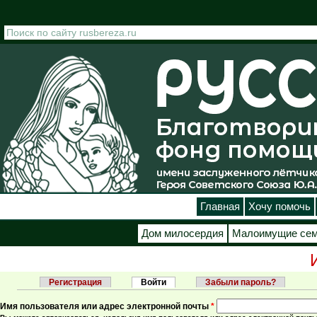
Перейти к основному содержанию
Главная
Хочу помочь
Дом милосердия
Малоимущие се
Регистрация
Войти
(активная вкладка)
Забыли пароль?
Главные вкладки
Имя пользователя или адрес электронной почты
*