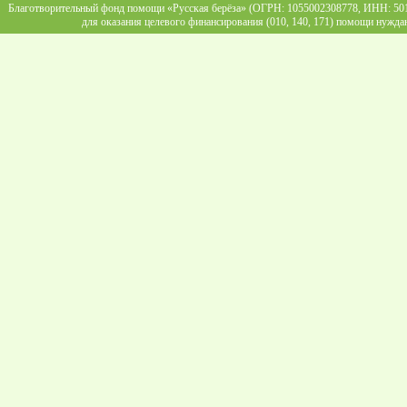
Благотворительный фонд помощи «Русская берёза» (ОГРН: 1055002308778, ИНН: 5013
для оказания целевого финансирования (010, 140, 171) помощи нужда