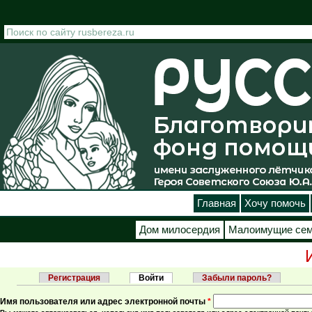
Перейти к основному содержанию
Главная
Хочу помочь
Дом милосердия
Малоимущие се
Регистрация
Войти
(активная вкладка)
Забыли пароль?
Главные вкладки
Имя пользователя или адрес электронной почты
*