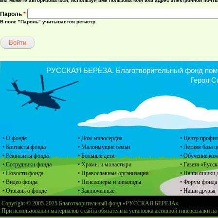
Вы можете авторизоваться, используя имя пользователя или адрес электронной почты
Пароль
*
В поле "Пароль" учитывается регистр.
РУССКАЯ БЕРЁЗА. Благотворительный фонд помощ
Героя С
• О фонде
• Дом милосердия
• Центр профил
• Контакты фонда
• Малоимущие семьи
• Летняя база 
• Реквизиты фонда
• Больные дети
• Обучение ко
• Сотрудники фонда
• Храмы и монастыри
• Газета «Русск
• Новости фонда
• Православные организации
• Наши ящики 
• Видео фонда
• Пенсионеры и инвалиды
• Форум фонда
• Отзывы о фонде
• Заключенные
• Наши друзья
Copyright © 2005-2025 Благотворительный фонд «РУССКАЯ БЕРЕЗА»
При использовании материалов с сайта обязательна установка активной гиперссылки на