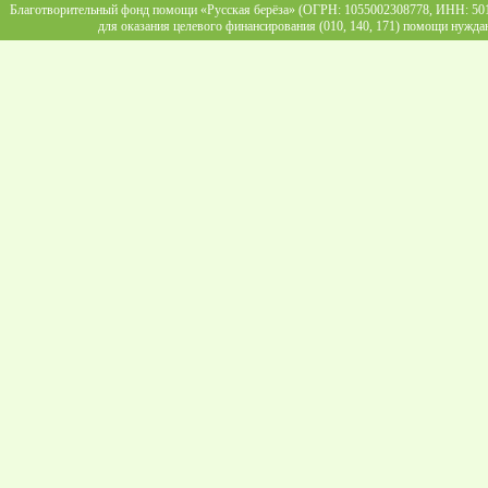
Благотворительный фонд помощи «Русская берёза» (ОГРН: 1055002308778, ИНН: 5013
для оказания целевого финансирования (010, 140, 171) помощи нужда