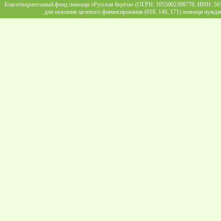
Благотворительный фонд помощи «Русская берёза» (ОГРН: 1055002308778, ИНН: 5013
для оказания целевого финансирования (010, 140, 171) помощи нужда