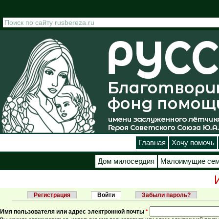
Перейти к основному содержанию
Главная
Хочу помочь
Дом милосердия
Малоимущие се
Регистрация
Войти
(активная вкладка)
Забыли пароль?
Главные вкладки
Имя пользователя или адрес электронной почты
*