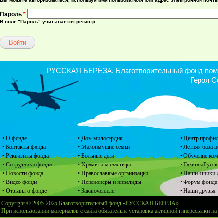
Вы можете авторизоваться, используя имя пользователя или адрес электронной почты
Пароль
*
В поле "Пароль" учитывается регистр.
РУССКАЯ БЕРЁЗА. Благотворительный фонд помощ
Героя С
• О фонде
• Дом милосердия
• Центр профил
• Контакты фонда
• Малоимущие семьи
• Летняя база 
• Реквизиты фонда
• Больные дети
• Обучение ко
• Сотрудники фонда
• Храмы и монастыри
• Газета «Русск
• Новости фонда
• Православные организации
• Наши ящики 
• Видео фонда
• Пенсионеры и инвалиды
• Форум фонда
• Отзывы о фонде
• Заключенные
• Наши друзья
Copyright © 2005-2025 Благотворительный фонд «РУССКАЯ БЕРЕЗА»
При использовании материалов с сайта обязательна установка активной гиперссылки на