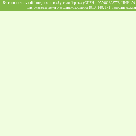
Благотворительный фонд помощи «Русская берёза» (ОГРН: 1055002308778, ИНН: 5013
для оказания целевого финансирования (010, 140, 171) помощи нужда