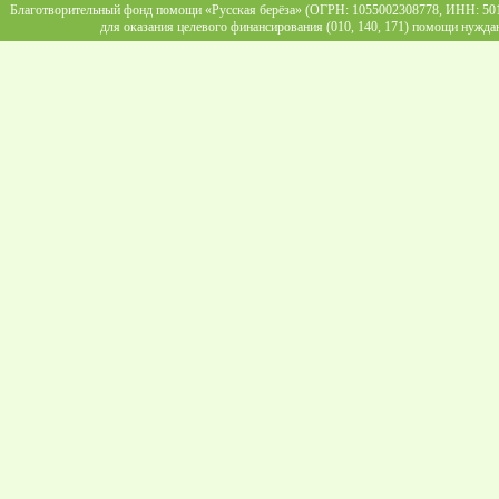
Благотворительный фонд помощи «Русская берёза» (ОГРН: 1055002308778, ИНН: 5013
для оказания целевого финансирования (010, 140, 171) помощи нужда