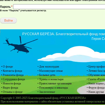
Вы можете авторизоваться, используя имя пользователя или адрес электронной почты
Пароль
*
В поле "Пароль" учитывается регистр.
РУССКАЯ БЕРЁЗА. Благотворительный фонд помощ
Героя С
• О фонде
• Дом милосердия
• Центр профил
• Контакты фонда
• Малоимущие семьи
• Летняя база 
• Реквизиты фонда
• Больные дети
• Обучение ко
• Сотрудники фонда
• Храмы и монастыри
• Газета «Русск
• Новости фонда
• Православные организации
• Наши ящики 
• Видео фонда
• Пенсионеры и инвалиды
• Форум фонда
• Отзывы о фонде
• Заключенные
• Наши друзья
Copyright © 2005-2025 Благотворительный фонд «РУССКАЯ БЕРЕЗА»
При использовании материалов с сайта обязательна установка активной гиперссылки на