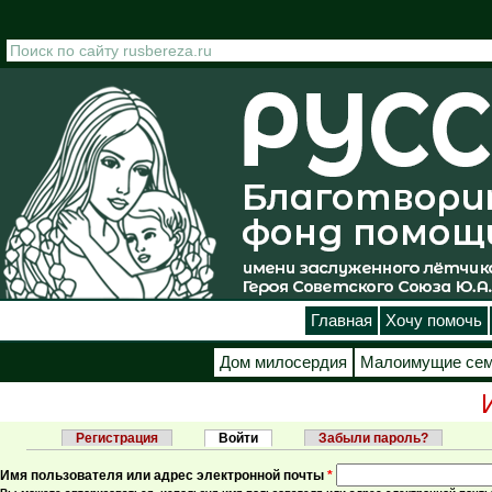
Перейти к основному содержанию
Главная
Хочу помочь
Дом милосердия
Малоимущие се
Регистрация
Войти
(активная вкладка)
Забыли пароль?
Главные вкладки
Имя пользователя или адрес электронной почты
*