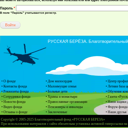
Вы можете авторизоваться, используя имя пользователя или адрес электронной почты
Пароль
*
В поле "Пароль" учитывается регистр.
РУССКАЯ БЕРЁЗА. Благотворительный ф
• О фонде
• Дом милосердия
• Центр профил
• Контакты фонда
• Малоимущие семьи
• Летняя база 
• Реквизиты фонда
• Больные дети
• Обучение ко
• Сотрудники фонда
• Храмы и монастыри
• Газета «Русск
• Новости фонда
• Православные организации
• Наши ящики 
• Видео фонда
• Пенсионеры и инвалиды
• Форум фонда
• Отзывы о фонде
• Заключенные
• Наши друзья
Copyright © 2005-2025 Благотворительный фонд «РУССКАЯ БЕРЕЗА»
При использовании материалов с сайта обязательна установка активной гиперссылки на