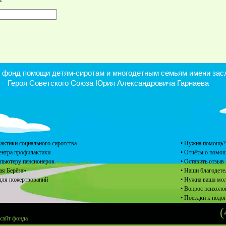
.
онд помощи детям-сиротам и многодетным семьям имени засл
Героя Советского Союза Юрия Александровича Гарнаева
актики социального сиротства
• Нужна помощь?
центра профилактики
• Отчёты о помо
мпьютеру пенсионеров
• Оставить отзыв
ая Берёза»
• Наши благодете
для пожертвований
• Нужна ваша мо
• Вопрос психоло
• Поездки к под
(
 сайт фонда