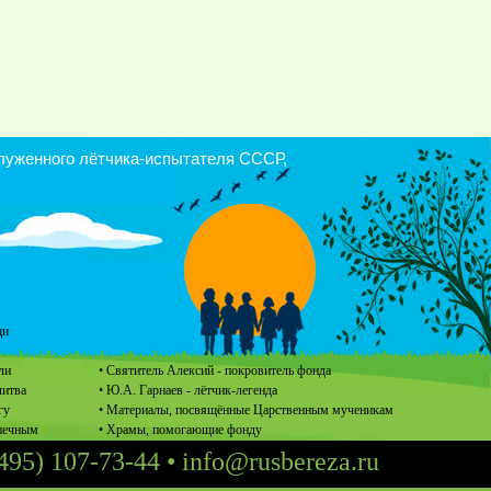
уженного лётчика-испытателя СССР,
щи
ли
• Святитель Алексий - покровитель фонда
литва
• Ю.А. Гарнаев - лётчик-легенда
гу
• Материалы, посвящённые Царственным мученикам
опечным
• Храмы, помогающие фонду
495) 107-73-44
•
info@rusbereza.ru