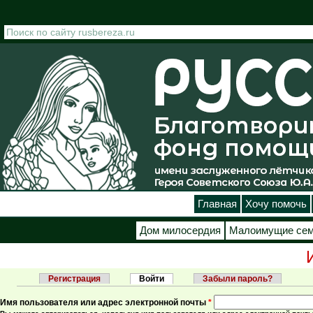
Перейти к основному содержанию
Главная
Хочу помочь
Дом милосердия
Малоимущие се
Регистрация
Войти
(активная вкладка)
Забыли пароль?
Главные вкладки
Имя пользователя или адрес электронной почты
*