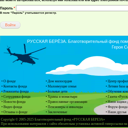
Вы можете авторизоваться, используя имя пользователя или адрес электронной почты
Пароль
*
В поле "Пароль" учитывается регистр.
РУССКАЯ БЕРЁЗА. Благотворительный фонд помощ
Героя С
• О фонде
• Дом милосердия
• Центр профил
• Контакты фонда
• Малоимущие семьи
• Летняя база 
• Реквизиты фонда
• Больные дети
• Обучение ко
• Сотрудники фонда
• Храмы и монастыри
• Газета «Русск
• Новости фонда
• Православные организации
• Наши ящики 
• Видео фонда
• Пенсионеры и инвалиды
• Форум фонда
• Отзывы о фонде
• Заключенные
• Наши друзья
Copyright © 2005-2025 Благотворительный фонд «РУССКАЯ БЕРЕЗА»
При использовании материалов с сайта обязательна установка активной гиперссылки на