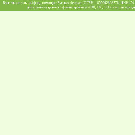
Благотворительный фонд помощи «Русская берёза» (ОГРН: 1055002308778, ИНН: 5013
для оказания целевого финансирования (010, 140, 171) помощи нужда