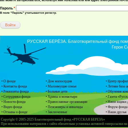
Вы можете авторизоваться, используя имя пользователя или адрес электронной почты
Пароль
*
В поле "Пароль" учитывается регистр.
РУССКАЯ БЕРЁЗА. Благотворительный фонд помощ
Героя С
• О фонде
• Дом милосердия
• Центр профил
• Контакты фонда
• Малоимущие семьи
• Летняя база 
• Реквизиты фонда
• Больные дети
• Обучение ко
• Сотрудники фонда
• Храмы и монастыри
• Газета «Русск
• Новости фонда
• Православные организации
• Наши ящики 
• Видео фонда
• Пенсионеры и инвалиды
• Форум фонда
• Отзывы о фонде
• Заключенные
• Наши друзья
Copyright © 2005-2025 Благотворительный фонд «РУССКАЯ БЕРЕЗА»
При использовании материалов с сайта обязательна установка активной гиперссылки на