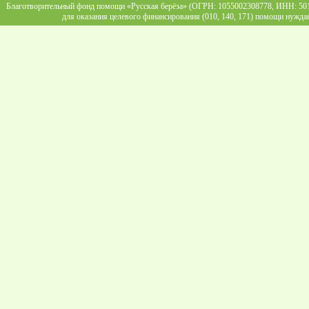
Благотворительный фонд помощи «Русская берёза» (ОГРН: 1055002308778, ИНН: 5013
для оказания целевого финансирования (010, 140, 171) помощи нужда