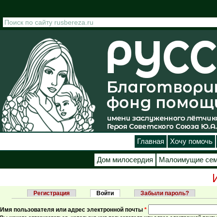
Перейти к основному содержанию
Главная
Хочу помочь
Дом милосердия
Малоимущие се
Регистрация
Войти
(активная вкладка)
Забыли пароль?
Главные вкладки
Имя пользователя или адрес электронной почты
*