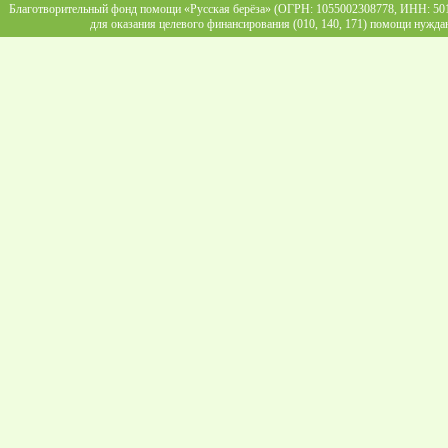
Благотворительный фонд помощи «Русская берёза» (ОГРН: 1055002308778, ИНН: 5013
для оказания целевого финансирования (010, 140, 171) помощи нужда