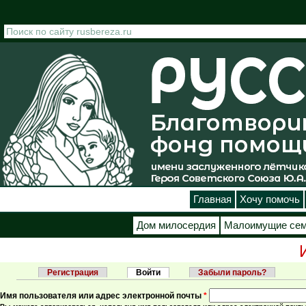
Перейти к основному содержанию
Главная
Хочу помочь
Дом милосердия
Малоимущие се
Регистрация
Войти
(активная вкладка)
Забыли пароль?
Главные вкладки
Имя пользователя или адрес электронной почты
*