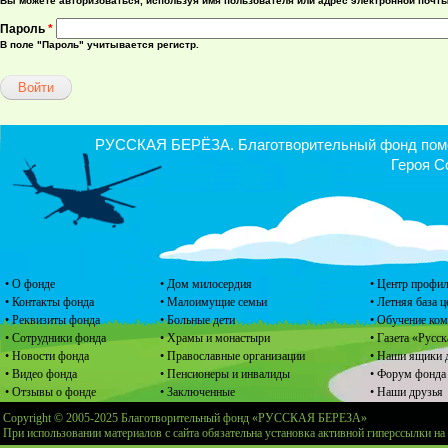
Вы можете авторизоваться, используя имя пользователя или адрес электронной почты
Пароль
*
В поле "Пароль" учитывается регистр.
РУССКАЯ БЕРЁЗА. Благотворительный фонд помощ
Героя С
• О фонде
• Дом милосердия
• Центр профил
• Контакты фонда
• Малоимущие семьи
• Летняя база 
• Реквизиты фонда
• Больные дети
• Обучение ко
• Сотрудники фонда
• Храмы и монастыри
• Газета «Русск
• Новости фонда
• Православные организации
• Наши ящики 
• Видео фонда
• Пенсионеры и инвалиды
• Форум фонда
• Отзывы о фонде
• Заключенные
• Наши друзья
Copyright © 2005-2025 Благотворительный фонд «РУССКАЯ БЕРЕЗА»
При использовании материалов с сайта обязательна установка активной гиперссылки на