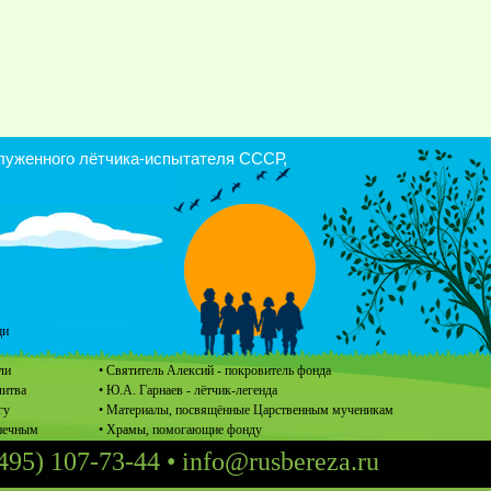
уженного лётчика-испытателя СССР,
щи
ли
• Святитель Алексий - покровитель фонда
литва
• Ю.А. Гарнаев - лётчик-легенда
гу
• Материалы, посвящённые Царственным мученикам
опечным
• Храмы, помогающие фонду
495) 107-73-44
•
info@rusbereza.ru