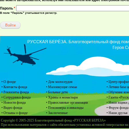
Вы можете авторизоваться, используя имя пользователя или адрес электронной почты
Пароль
*
В поле "Пароль" учитывается регистр.
РУССКАЯ БЕРЁЗА. Благотворительный фонд помощ
Героя С
• О фонде
• Дом милосердия
• Центр профил
• Контакты фонда
• Малоимущие семьи
• Летняя база 
• Реквизиты фонда
• Больные дети
• Обучение ко
• Сотрудники фонда
• Храмы и монастыри
• Газета «Русск
• Новости фонда
• Православные организации
• Наши ящики 
• Видео фонда
• Пенсионеры и инвалиды
• Форум фонда
• Отзывы о фонде
• Заключенные
• Наши друзья
Copyright © 2005-2025 Благотворительный фонд «РУССКАЯ БЕРЕЗА»
При использовании материалов с сайта обязательна установка активной гиперссылки на