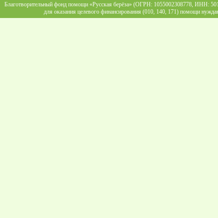
Благотворительный фонд помощи «Русская берёза» (ОГРН: 1055002308778, ИНН: 5013
для оказания целевого финансирования (010, 140, 171) помощи нужда