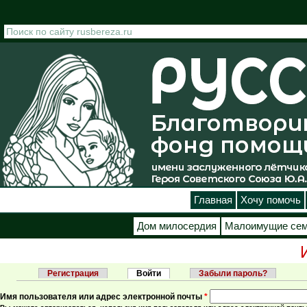
Перейти к основному содержанию
Главная
Хочу помочь
Дом милосердия
Малоимущие се
Регистрация
Войти
(активная вкладка)
Забыли пароль?
Главные вкладки
Имя пользователя или адрес электронной почты
*