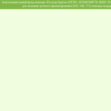
Благотворительный фонд помощи «Русская берёза» (ОГРН: 1055002308778, ИНН: 5013
для оказания целевого финансирования (010, 140, 171) помощи нужда