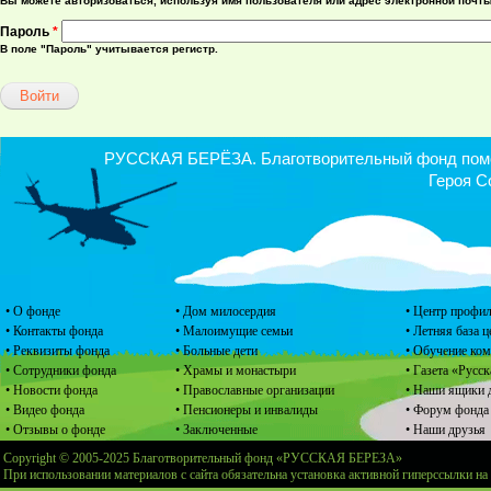
Вы можете авторизоваться, используя имя пользователя или адрес электронной почты
Пароль
*
В поле "Пароль" учитывается регистр.
РУССКАЯ БЕРЁЗА. Благотворительный фонд помощ
Героя С
• О фонде
• Дом милосердия
• Центр профил
• Контакты фонда
• Малоимущие семьи
• Летняя база 
• Реквизиты фонда
• Больные дети
• Обучение ко
• Сотрудники фонда
• Храмы и монастыри
• Газета «Русск
• Новости фонда
• Православные организации
• Наши ящики 
• Видео фонда
• Пенсионеры и инвалиды
• Форум фонда
• Отзывы о фонде
• Заключенные
• Наши друзья
Copyright © 2005-2025 Благотворительный фонд «РУССКАЯ БЕРЕЗА»
При использовании материалов с сайта обязательна установка активной гиперссылки на