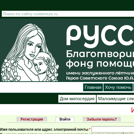
Перейти к основному содержанию
Главная
Хочу помочь
Дом милосердия
Малоимущие се
Регистрация
Войти
(активная вкладка)
Забыли пароль?
Главные вкладки
Имя пользователя или адрес электронной почты
*