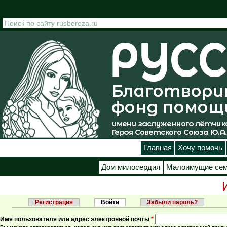
Перейти к основному содержанию
Главная
Хочу помочь
Дом милосердия
Малоимущие се
Регистрация
Войти
(активная вкладка)
Забыли пароль?
Главные вкладки
Имя пользователя или адрес электронной почты
*