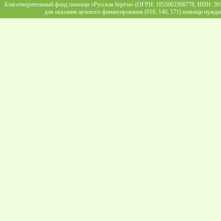
Благотворительный фонд помощи «Русская берёза» (ОГРН: 1055002308778, ИНН: 5013
для оказания целевого финансирования (010, 140, 171) помощи нужда