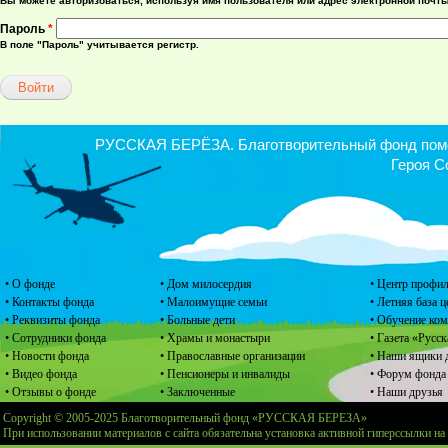
Вы можете авторизоваться, используя имя пользователя или адрес электронной почты
Пароль
*
В поле "Пароль" учитывается регистр.
РУССКАЯ БЕРЁЗА. Благотворительный фонд помощ
Героя С
• О фонде
• Дом милосердия
• Центр профил
• Контакты фонда
• Малоимущие семьи
• Летняя база 
• Реквизиты фонда
• Больные дети
• Обучение ко
• Сотрудники фонда
• Храмы и монастыри
• Газета «Русск
• Новости фонда
• Православные организации
• Наши ящики 
• Видео фонда
• Пенсионеры и инвалиды
• Форум фонда
• Отзывы о фонде
• Заключенные
• Наши друзья
Copyright © 2005-2025 Благотворительный фонд «РУССКАЯ БЕРЕЗА»
При использовании материалов с сайта обязательна установка активной гиперссылки на